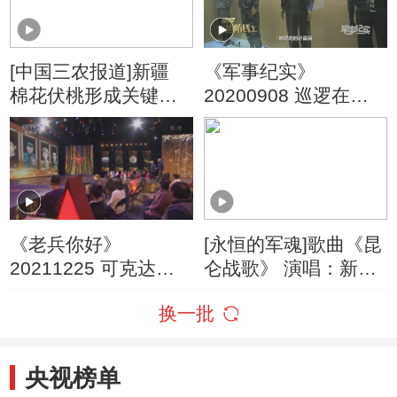
[中国三农报道]新疆
《军事纪实》
棉花伏桃形成关键期
20200908 巡逻在边
机器人下田植保抗高
防线上 我在新疆守边
温
防
《老兵你好》
[永恒的军魂]歌曲《昆
20211225 可克达拉
仑战歌》 演唱：新疆
改变了模样——“屯垦
军区文艺轻骑队
换一批
戍边天山下”新疆生产
建设兵团系列节目
央视榜单