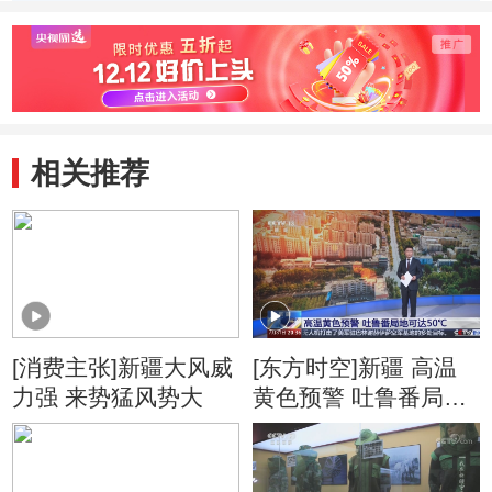
管面临更多挑战
洲应发出自己的声
就绪
音
相关推荐
[消费主张]新疆大风威
[东方时空]新疆 高温
力强 来势猛风势大
黄色预警 吐鲁番局地
可达50℃