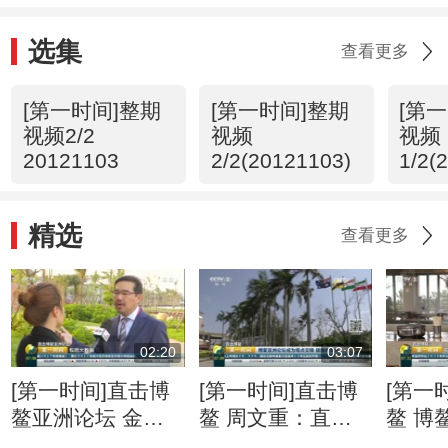
选集
查看更多
[第一时间]整期
[第一时间]整期
[第
视频2/2
视频
视频
20121103
2/2(20121103)
1/2(
精选
查看更多
02:20
03:07
[第一时间]直击博
[第一时间]直击博
[第一
鳌亚洲论坛 金融
鳌 周文重：直面
鳌 博
科技快速“生长” 监
逆全球化思潮 亚
201