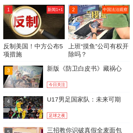
1
2
新闻1+1
中国法治观察
反制美国！中方公布5
上班“摸鱼”公司有权开
项措施
除吗？
新版《防卫白皮书》藏祸心
3
今日关注
U17男足国家队：未来可期
4
足球之夜
三招教你识破真假全麦面包
5