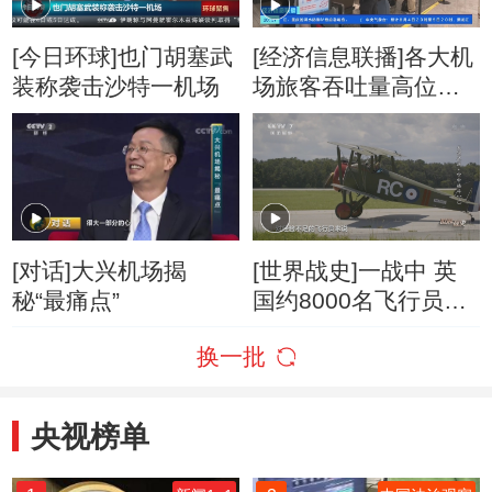
[今日环球]也门胡塞武
[经济信息联播]各大机
装称袭击沙特一机场
场旅客吞吐量高位运
行 部分支线航班受青
睐
[对话]大兴机场揭
[世界战史]一战中 英
秘“最痛点”
国约8000名飞行员死
于训练机场
换一批
央视榜单