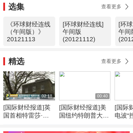
选集
查看更多
《环球财经连线
[环球财经连线]
[环
（午间版）》
午间版
午间
20121113
(20121112)
(201
精选
查看更多
02:18
00:40
[国际财经报道]英
[国际财经报道]美
[国际
国首相特雷莎·梅
国纽约特朗普大厦
电波“
两年内第三次改组
失火 三人受伤
应就
内阁