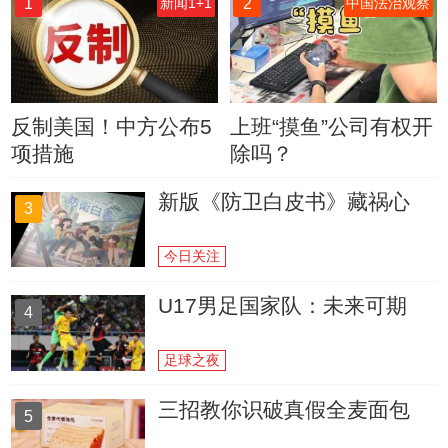
1
2
新闻1+1
中国法治观察
反制美国！中方公布5
上班“摸鱼”公司有权开
项措施
除吗？
新版《防卫白皮书》藏祸心
3
今日关注
U17男足国家队：未来可期
4
足球之夜
三招教你识破真假全麦面包
5