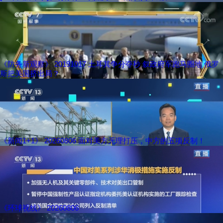
《防务新观察》 20191017 土耳其争分夺秒 叙政府军跑马圈地 俄罗
斯把美国挤出局？
《新闻1+1》 20260806 面对美方无理打压，中方的五项反制！
《环球视线》 20260806