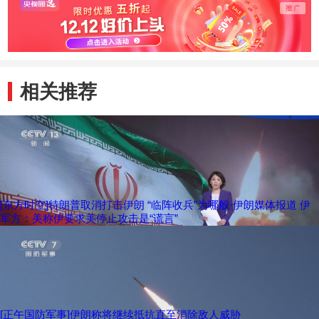
相关推荐
[东方时空]特朗普取消打击伊朗 “临阵收兵”为哪般·伊朗媒体报道 伊
军方：美称伊要求美停止攻击是“谎言”
[正午国防军事]伊朗称将继续抵抗直至消除敌人威胁