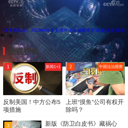
《军事制高点》 20190803 英美俄伊斗法 波斯湾是“战场”还是“赌场”
换一批
央视榜单
1
2
新闻1+1
中国法治观察
反制美国！中方公布5
上班“摸鱼”公司有权开
项措施
除吗？
新版《防卫白皮书》藏祸心
3