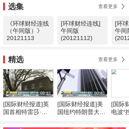
选集
查看更多
《环球财经连线
[环球财经连线]
[环
（午间版）》
午间版
午间
20121113
(20121112)
(201
精选
查看更多
02:18
00:40
[国际财经报道]英
[国际财经报道]美
[国际
国首相特雷莎·梅
国纽约特朗普大厦
电波“
两年内第三次改组
失火 三人受伤
应就
内阁