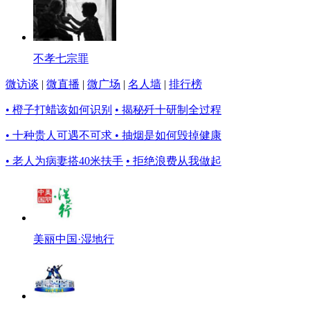
不孝七宗罪
微访谈
|
微直播
|
微广场
|
名人墙
|
排行榜
• 橙子打蜡该如何识别
• 揭秘歼十研制全过程
• 十种贵人可遇不可求
• 抽烟是如何毁掉健康
• 老人为病妻搭40米扶手
• 拒绝浪费从我做起
美丽中国·湿地行