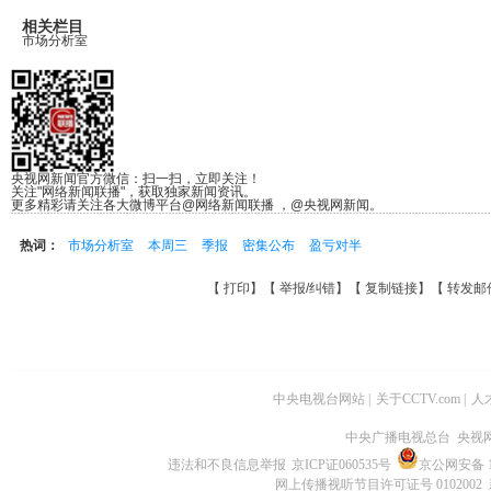
相关栏目
市场分析室
央视网新闻官方微信：扫一扫，立即关注！
关注"网络新闻联播"，获取独家新闻资讯。
更多精彩请关注各大微博平台@网络新闻联播 ，@央视网新闻。
热词：
市场分析室
本周三
季报
密集公布
盈亏对半
【
打印
】【
举报/纠错
】【
复制链接
】【
转发邮
中央电视台网站
|
关于CCTV.com
|
人
中央广播电视总台 央视
违法和不良信息举报
京ICP证060535号
京公网安备 11
网上传播视听节目许可证号 0102002