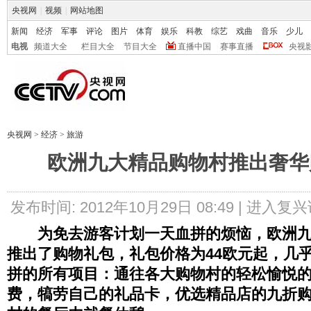
央视网
|
视频
|
网站地图
新闻
经济
军事
评论
图片
体育
娱乐
科教
综艺
戏曲
音乐
少儿
电视
频道大全
栏目大全
节目大全
直播中国
赛事直播
央视
央视网
>
经济
>
旅游
欧洲九大精品购物村推出奢华
发布时间: 2012年10月29日 08:49 |
进入复兴
为免去游客计划一天血拼的烦恼，欧洲
推出了购物礼包，礼包价格为44欧元起，几
拼的所有项目：通往各大购物村的轻松愉悦
费，犒劳自己的礼品卡，优选精品店的九折