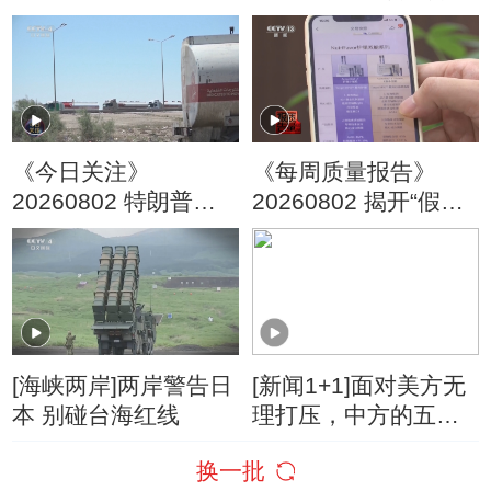
机会 流动性变局下 股
债投资机遇
《今日关注》
《每周质量报告》
20260802 特朗普叫
20260802 揭开“假洋
停“最大规模”打击 伊
牌”的真面目
朗称摧毁美军F-35战
机
[海峡两岸]两岸警告日
[新闻1+1]面对美方无
本 别碰台海红线
理打压，中方的五项
反制！
换一批