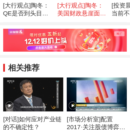
[大行观点]陶冬：
[大行观点]陶冬：
[投资
QE是否到头目前
美国财政悬崖面临
当前不
不好判断
不确定性
品
相关推荐
[对话]如何应对产业链
[市场分析室]配置
的不确定性？
2017·关注股债博弈的