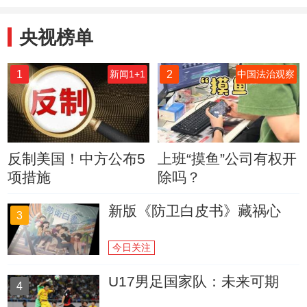
央视榜单
1
2
新闻1+1
中国法治观察
反制美国！中方公布5
上班“摸鱼”公司有权开
项措施
除吗？
新版《防卫白皮书》藏祸心
3
今日关注
U17男足国家队：未来可期
4