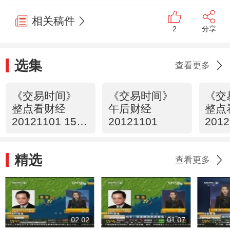
相关稿件
2
分享
选集
查看更多
《交易时间》
《交易时间》
《交
整点看财经
午后财经
整点
20121101 15：
20121101
2012
00
00
精选
查看更多
02:02
01:07