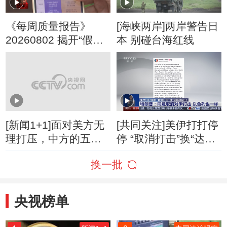
《每周质量报告》
[海峡两岸]两岸警告日
20260802 揭开“假洋
本 别碰台海红线
牌”的真面目
[新闻1+1]面对美方无
[共同关注]美伊打打停
理打压，中方的五项
停 “取消打击”换“达成
反制！
协议”？特朗普：同意
换一批
取消对伊打击 以色列
也一样
央视榜单