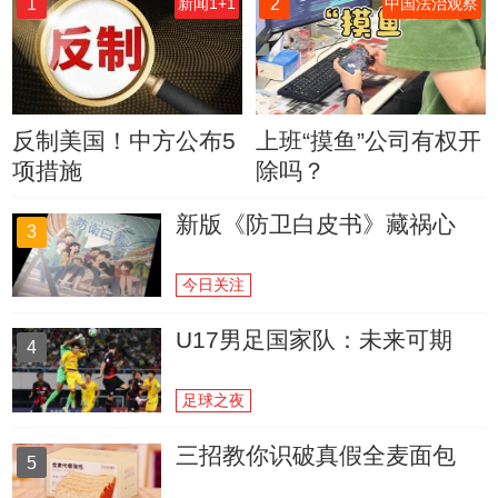
1
2
新闻1+1
中国法治观察
反制美国！中方公布5
上班“摸鱼”公司有权开
项措施
除吗？
新版《防卫白皮书》藏祸心
3
今日关注
U17男足国家队：未来可期
4
足球之夜
三招教你识破真假全麦面包
5