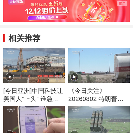
相关推荐
[今日亚洲]中国科技让
《今日关注》
美国人“上头” 谁急
20260802 特朗普叫
了？
停“最大规模”打击 伊
朗称摧毁美军F-35战
机