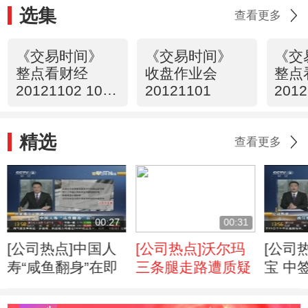
选集
查看更多
《交易时间》
《交易时间》
《交
整点看财经
收盘作业会
整点
20121102 10：
20121101
2012
00
00
精选
查看更多
00:27
00:31
[公司热点]中国人
[公司热点]沃尔玛
[公司
寿“咸鱼翻身”在即
三条腿走路遭质疑
宝 中