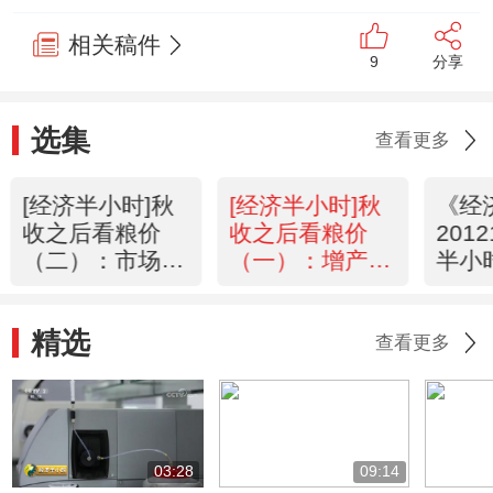
相关稿件
9
分享
选集
查看更多
[经济半小时]秋
[经济半小时]秋
《经
收之后看粮价
收之后看粮价
201
（二）：市场博
（一）：增产为
半小
弈谁是赢家？
何不增收？
道：
(20121030)
(20121029)
经济
精选
查看更多
03:28
09:14