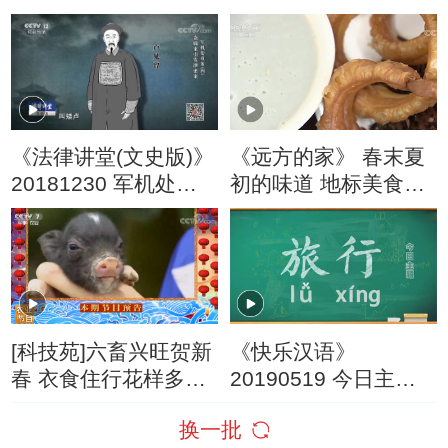
战“双十一”
看战争（五）女性与
战争
《法律讲堂(文史版)》
《远方的家》 春末夏
20181230 军机处重
初的味道 地标美食养
案（四）贪腐案引发
脾胃 20190502
泄密案
[科技苑]六畜兴旺贺新
《快乐汉语》
春 衣食住行花样多
20190519 今日主
20190215
题：旅行
换一批