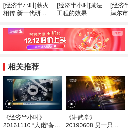
[经济半小时]薪火
[经济半小时]减法
[经济
相传 新一代研究
工程的效果
淖尔
人员肩负使命
域改
相关推荐
《经济半小时》
《讲武堂》
20161110 “大佬”备
20190608 另一只眼