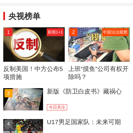
央视榜单
1
2
新闻1+1
中国法治观察
反制美国！中方公布5
上班“摸鱼”公司有权开
项措施
除吗？
新版《防卫白皮书》藏祸心
3
今日关注
U17男足国家队：未来可期
4