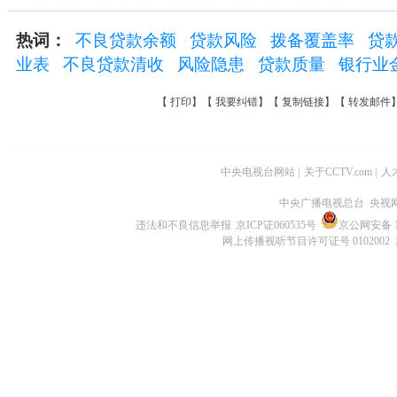
热词：
不良贷款余额
贷款风险
拨备覆盖率
贷
业表
不良贷款清收
风险隐患
贷款质量
银行业
【
打印
】【
我要纠错
】【
复制链接
】【
转发邮件
中央电视台网站
|
关于CCTV.com
|
人
中央广播电视总台 央视
违法和不良信息举报
京ICP证060535号
京公网安备 11
网上传播视听节目许可证号 0102002