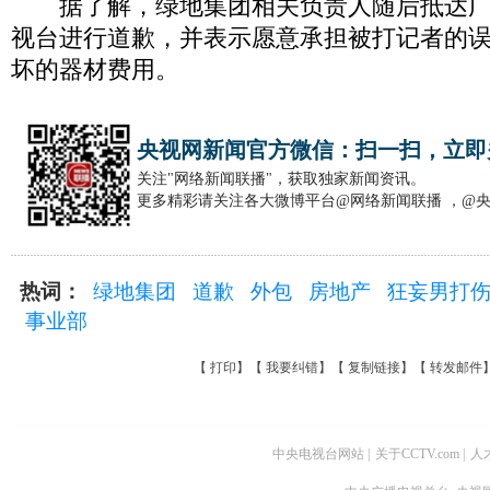
据了解，绿地集团相关负责人随后抵达广
视台进行道歉，并表示愿意承担被打记者的
坏的器材费用。
央视网新闻官方微信：扫一扫，立即
关注"网络新闻联播"，获取独家新闻资讯。
更多精彩请关注各大微博平台@网络新闻联播 ，@
热词：
绿地集团
道歉
外包
房地产
狂妄男打
事业部
【
打印
】【
我要纠错
】【
复制链接
】【
转发邮件
中央电视台网站
|
关于CCTV.com
|
人