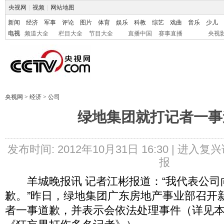
央视网
|
视频
|
网站地图
新闻
经济
军事
评论
图片
体育
娱乐
科教
综艺
戏曲
音乐
少儿
电视
频道大全
栏目大全
节目大全
直播中国
赛事直播
央视
央视网
>
经济
>
公司
绿地集团就打记者一事
发布时间: 2012年10月31日 16:30 |
进入复兴
报
羊城晚报讯 记者江彬报道：“我代表公司
歉。”昨日，绿地集团广东房地产事业部召开
者一事道歉，并表示会依法处理事件（详见本报