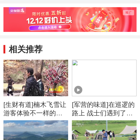
管面临更多挑战
洲应发出自己的声
就绪
音
相关推荐
[生财有道]楠木飞雪让
[军营的味道]在巡逻的
游客体验不一样的四
路上 战士们遇到了求
季雪景
助