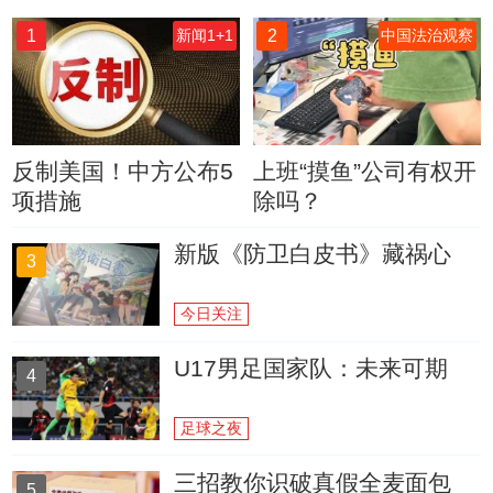
1
2
新闻1+1
中国法治观察
反制美国！中方公布5
上班“摸鱼”公司有权开
项措施
除吗？
新版《防卫白皮书》藏祸心
3
今日关注
U17男足国家队：未来可期
4
足球之夜
三招教你识破真假全麦面包
5