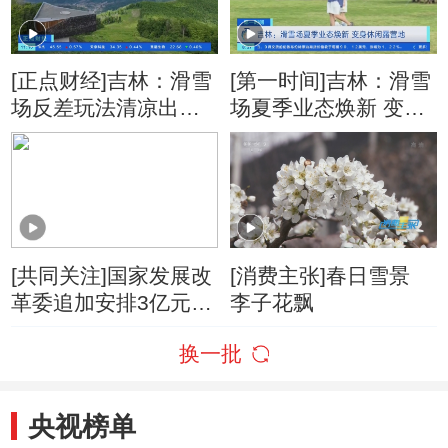
[正点财经]吉林：滑雪
[第一时间]吉林：滑雪
场反差玩法清凉出圈
场夏季业态焕新 变身
解锁全龄避暑新体验
休闲露营地
[共同关注]国家发展改
[消费主张]春日雪景
革委追加安排3亿元中
李子花飘
央预算内投资 支持辽
换一批
宁 吉林灾后应急恢复
央视榜单