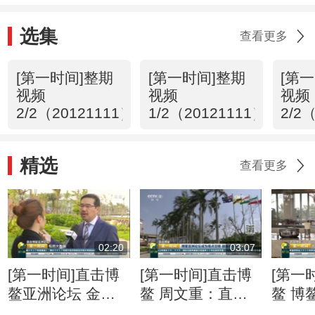
选集
查看更多
[第一时间]整期
[第一时间]整期
[第
视频
视频
视频
2/2（20121111）
1/2（20121111）
2/2
精选
查看更多
02:20
03:07
[第一时间]直击博
[第一时间]直击博
[第一
鳌亚洲论坛 金融
鳌 周文重：直面
鳌 博
科技快速“生长” 监
逆全球化思潮 亚
201