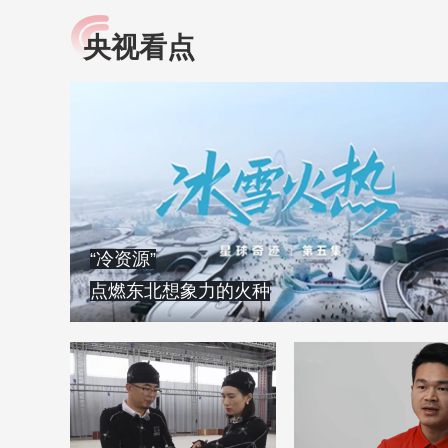
央视看点
小央视频
全民健康
央视网原创视频子品牌，
提高全民健康素养水
以更加贴近年轻人的视
助力“健康中国2030”
角，有趣、有料、有故事
略。央视网《全民健
的方式解读时代。
康》，向所有人分享
知识！
“冷资源”
点燃东北想象力的火种