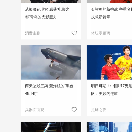
从银幕到现实 感受“电影之
石智勇的新挑战 举重名
都”青岛的光影魔力
执教新篇章
消费主张
体坛零距离
两天坠毁三架 轰炸机的“黑色
明日可期！中国U17男
48小时”
队：美妙的连胜
兵器面面观
足球之夜