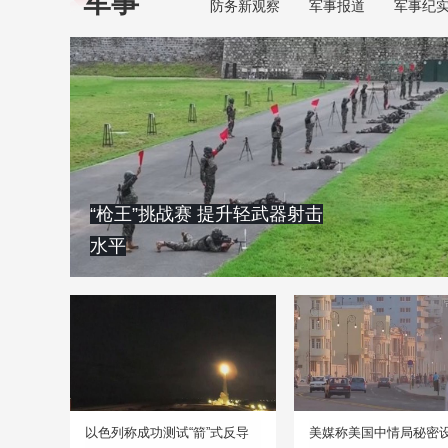
军事
防务新观察
军事报道
军事纪
“枪王”挑战赛 提升轻武器射击
水平
以色列称成功测试“箭”式反导
美媒称美国中情局秘密