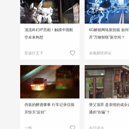
顶流科幻IP亮相！触摸中国航
6G解锁网络新技能 如
空未来构想
开“万物智联”新空间？
军迷行天下
央视财经评论
伪装的醉酒肇事 行车记录仪揭
替父顶罪 是亲情的成全
开惊天“反转”
通的“诈骗”？
一线
今日说法