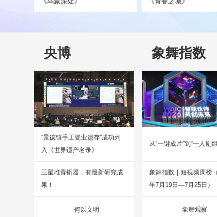
《乌蒙深处》
《青春之城》
央博
象舞指数
“景德镇手工瓷业遗存”成功列
从“一键成片”到“一人剧组
入《世界遗产名录》
三星堆青铜器，有最新研究成
象舞指数｜短视频周榜（2
果！
年7月19日—7月25日）
何以文明
象舞观察