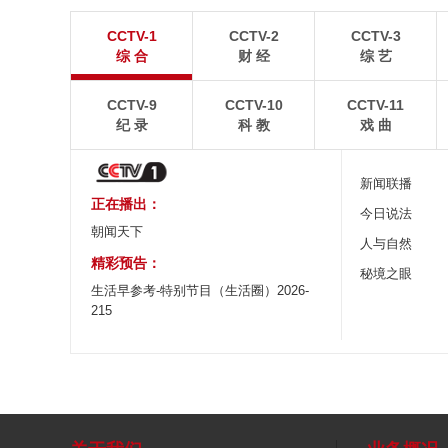
青岛港今年新辟16条国际航线
河北承德：金山
CCTV-1
CCTV-2
CCTV-3
8月5日，“科伦坡”轮缓缓驶离山东港口青岛港前湾联
8月6日，河北承德，
综 合
财 经
综 艺
合集装箱码头。
下，呈现出雄浑壮阔的
CCTV-9
CCTV-10
CCTV-11
纪 录
科 教
戏 曲
新闻联播
正在播出：
今日说法
朝闻天下
人与自然
精彩预告：
秘境之眼
生活早参考-特别节目（生活圈）2026-
215