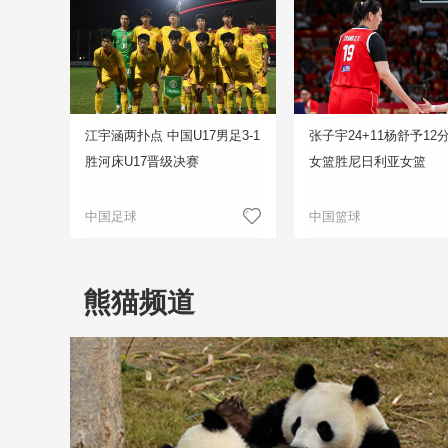
江宇涵两扑点 中国U17男足3-1
张子宇24+11杨舒予12
胜河床U17晋级决赛
女篮胜尼日利亚女篮
中国足球
中国篮球
熊猫频道