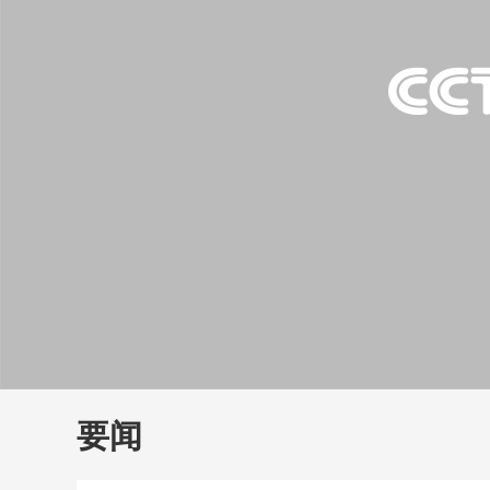
财经
教育
乡村振兴
生态环境
一带一路
大国智造
大国展会
大国保险
云顶对话
云
CCTV.节目官网
直播
节目单
栏目
片库
要闻