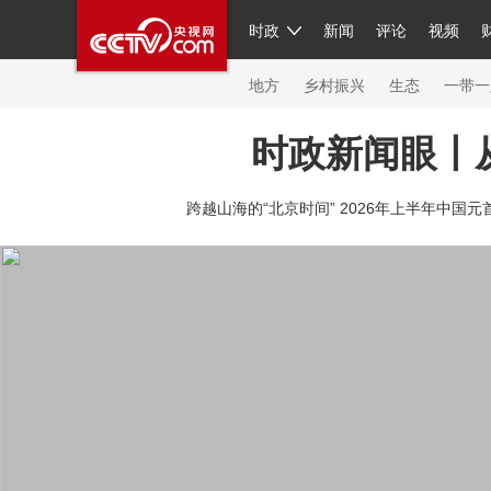
时政
新闻
评论
视频
人民领袖习近平
直播
繁体
片库
海外频道
栏目大全
联播+
iPanda
中国领
节目单
Engl
地方
乡村振兴
生态
一带一
时政新闻眼丨
总台春晚
网络春晚
共产党员网
秧纪录
纪
跨越山海的“北京时间” 2026年上半年中国元
新闻
国内
国际
评论
经济
军事
科技
人民领袖习近平
联播+
热解读
天天学习
习
视频
小央视频
小央直播
直播中国
熊猫频
现场
前线
比划
快看
蓝海中国
新兵请入
体育
直播
竞猜
2026年世界杯
2026年冬奥
VIP会员
CCTV奥林匹克频道
生活体育大会
体