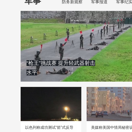
军事
防务新观察
军事报道
军事纪
“枪王”挑战赛 提升轻武器射击
水平
以色列称成功测试“箭”式反导
美媒称美国中情局秘密