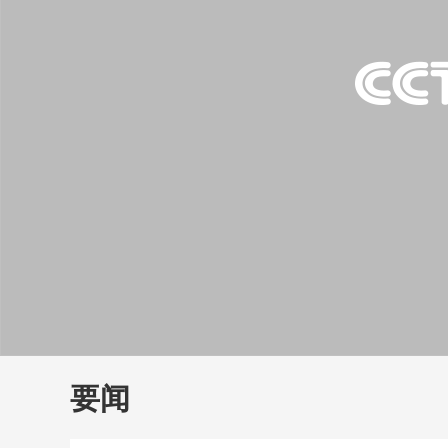
财经
教育
乡村振兴
生态环境
一带一路
大国智造
大国展会
大国保险
云顶对话
云
CCTV.节目官网
直播
节目单
栏目
片库
要闻