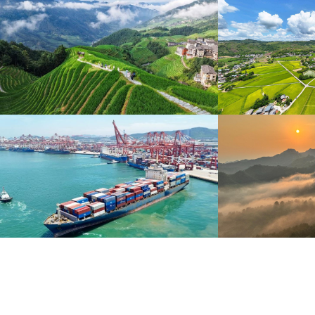
暑期出游 乐享美好时光
重庆梁平：优质
炎炎夏日，暑期旅游热度持续攀升。人们亲近山水，
8月6日，重庆梁平星
拥抱自然，在旅途中放松身心、增长见识。
熟，田园与村庄、道路