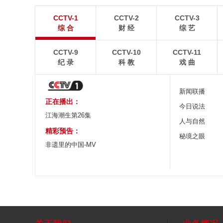
青岛港今年新辟16条国际航线
河北承德：金山
CCTV-1
CCTV-2
CCTV-3
8月5日，“科伦坡”轮缓缓驶离山东港口青岛港前湾联
8月6日，河北承德，
综 合
财 经
综 艺
合集装箱码头。
下，呈现出雄浑壮阔的
CCTV-9
CCTV-10
CCTV-11
纪 录
科 教
戏 曲
新闻联播
正在播出：
今日说法
江海潮生第26集
人与自然
精彩预告：
秘境之眼
非遗里的中国-MV