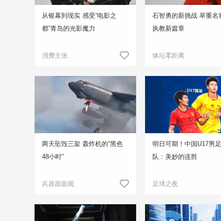
从银幕到现实 感受“电影之
石智勇的新挑战 举重名
都”青岛的光影魔力
执教新篇章
消费主张
体坛零距离
两天坠毁三架 轰炸机的“黑色
明日可期！中国U17男
48小时”
队：美妙的连胜
兵器面面观
足球之夜