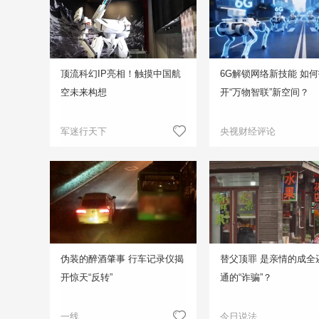
顶流科幻IP亮相！触摸中国航
6G解锁网络新技能 如
空未来构想
开“万物智联”新空间？
军迷行天下
央视财经评论
伪装的醉酒肇事 行车记录仪揭
替父顶罪 是亲情的成全
开惊天“反转”
通的“诈骗”？
一线
今日说法