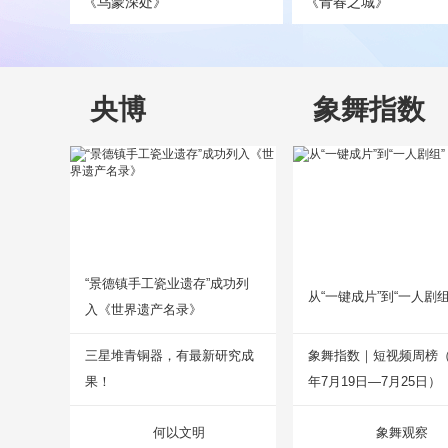
《乌蒙深处》
《青春之城》
央博
象舞指数
“景德镇手工瓷业遗存”成功列
从“一键成片”到“一人剧组
入《世界遗产名录》
三星堆青铜器，有最新研究成
象舞指数｜短视频周榜（2
果！
年7月19日—7月25日）
何以文明
象舞观察