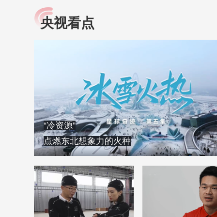
央视看点
小央视频
全民健康
央视网原创视频子品牌，
提高全民健康素养水
以更加贴近年轻人的视
助力“健康中国2030”
角，有趣、有料、有故事
略。央视网《全民健
的方式解读时代。
康》，向所有人分享
知识！
“冷资源”
点燃东北想象力的火种