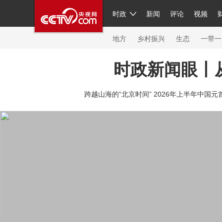
时政
新闻
评论
视频
人民领袖习近平
直播
繁体
片库
海外频道
栏目大全
联播+
iPanda
中国领
节目单
Engl
地方
乡村振兴
生态
一带一
时政新闻眼丨
总台春晚
网络春晚
共产党员网
秧纪录
纪
跨越山海的“北京时间” 2026年上半年中国元
新闻
国内
国际
评论
经济
军事
科技
人民领袖习近平
联播+
热解读
天天学习
习
视频
小央视频
小央直播
直播中国
熊猫频
现场
前线
比划
快看
蓝海中国
新兵请入
体育
直播
竞猜
2026年世界杯
2026年冬奥
VIP会员
CCTV奥林匹克频道
生活体育大会
体