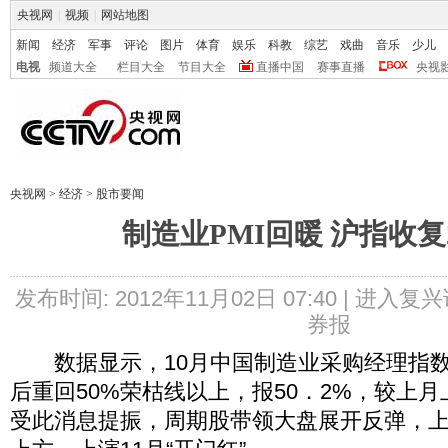
央视网
|
视频
|
网站地图
新闻
经济
军事
评论
图片
体育
娱乐
科教
综艺
戏曲
音乐
少儿
电视
频道大全
栏目大全
节目大全
直播中国
赛事直播
央视
央视网
>
经济
>
股市要闻
制造业PMI回暖 沪指收复2
发布时间: 2012年11月02日 07:40 |
进入复兴
券报
数据显示，10月中国制造业采购经理指数（
后重回50%荣枯线以上，报50．2%，较上月
受此消息提振，周期股带领大盘展开反弹，上证