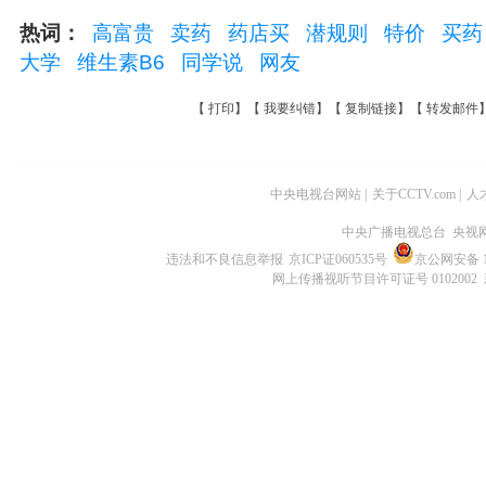
热词：
高富贵
卖药
药店买
潜规则
特价
买
大学
维生素B6
同学说
网友
【
打印
】【
我要纠错
】【
复制链接
】【
转发邮件
中央电视台网站
|
关于CCTV.com
|
人
中央广播电视总台 央视
违法和不良信息举报
京ICP证060535号
京公网安备 11
网上传播视听节目许可证号 0102002