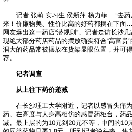
记者 张萌 实习生 侯新萍 杨力菲 “去
来！价廉物美、性价比高的好药都摆在下面…
网友爆出这一药店“潜规则”。记者走访长沙
现绝大部分药店药品的摆放确实符合“高富贵
润大的药品常被摆放在货架显眼位置，并可
荐。
记者调查
从上往下药价递减
在长沙理工大学附近，记者以感冒头痛为
药。在高度与人身高相仿的感冒药柜台，药
减。最上层的为10元到20元不等，中间的1
的同类药物只要1.8元。听到记者说头痛，售