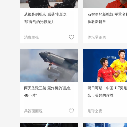
从银幕到现实 感受“电影之
石智勇的新挑战 举重名
都”青岛的光影魔力
执教新篇章
消费主张
体坛零距离
两天坠毁三架 轰炸机的“黑色
明日可期！中国U17男
48小时”
队：美妙的连胜
兵器面面观
足球之夜