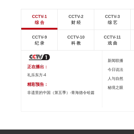
青岛港今年新辟16条国际航线
河北承德：金山
CCTV-1
CCTV-2
CCTV-3
8月5日，“科伦坡”轮缓缓驶离山东港口青岛港前湾联
8月6日，河北承德，
综 合
财 经
综 艺
合集装箱码头。
下，呈现出雄浑壮阔的
CCTV-9
CCTV-10
CCTV-11
纪 录
科 教
戏 曲
新闻联播
正在播出：
今日说法
礼乐东方-4
人与自然
精彩预告：
秘境之眼
非遗里的中国（第五季）-青海德令哈篇