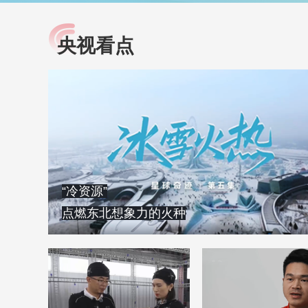
央视看点
小央视频
全民健康
央视网原创视频子品牌，
提高全民健康素养水
以更加贴近年轻人的视
助力“健康中国2030”
角，有趣、有料、有故事
略。央视网《全民健
的方式解读时代。
康》，向所有人分享
知识！
“冷资源”
点燃东北想象力的火种