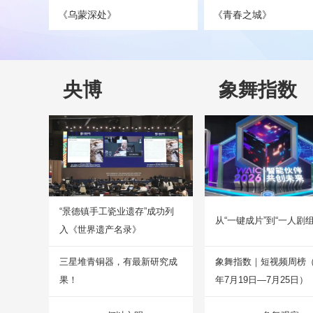
《乌蒙深处》
《青春之城》
央博
象舞指数
“景德镇手工瓷业遗存”成功列
从“一键成片”到“一人剧组
入《世界遗产名录》
三星堆青铜器，有最新研究成
象舞指数｜短视频周榜（2
果！
年7月19日—7月25日）