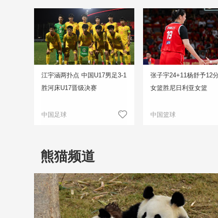
江宇涵两扑点 中国U17男足3-1
张子宇24+11杨舒予12
胜河床U17晋级决赛
女篮胜尼日利亚女篮
中国足球
中国篮球
熊猫频道