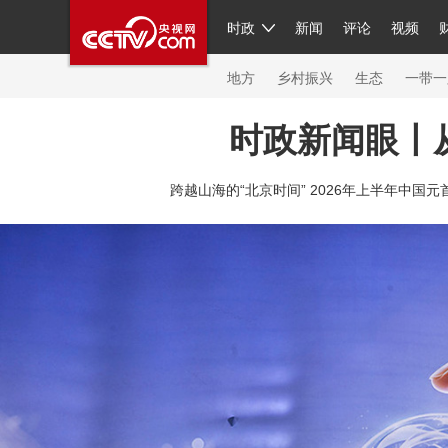
时政
新闻
评论
视频
人民领袖习近平
直播
繁体
片库
海外频道
栏目大全
联播+
iPanda
中国领
节目单
Engl
地方
乡村振兴
生态
一带一
时政新闻眼丨
总台春晚
跨越山海的“北京时间” 2026年上半年中国元
新闻
人民领袖
视频
现场
体育
VIP会员