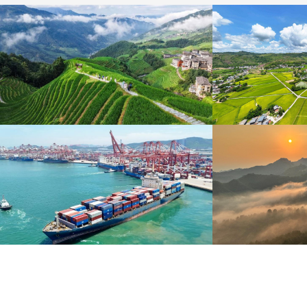
暑期出游 乐享美好时光
重庆梁平：优质
炎炎夏日，暑期旅游热度持续攀升。人们亲近山水，
8月6日，重庆梁平星
拥抱自然，在旅途中放松身心、增长见识。
熟，田园与村庄、道路