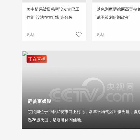
美中情局被爆秘密设立古巴工
以色列摩萨德两高官被免
作组 设法在古巴制造分裂
试图策划伊朗政变
现场
现场
正在直播
静赏京娘湖
京娘湖位于邯郸武安市口上村北，常年平均气温19摄氏度，夏
温26摄氏度，是避暑休闲佳地。