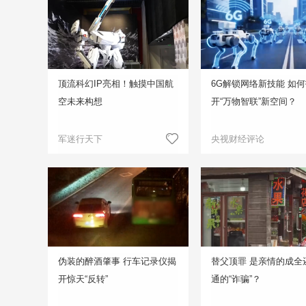
顶流科幻IP亮相！触摸中国航
6G解锁网络新技能 如
空未来构想
开“万物智联”新空间？
军迷行天下
央视财经评论
伪装的醉酒肇事 行车记录仪揭
替父顶罪 是亲情的成全
开惊天“反转”
通的“诈骗”？