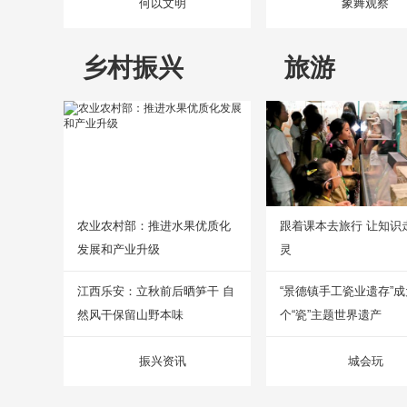
何以文明
象舞观察
乡村振兴
旅游
农业农村部：推进水果优质化
跟着课本去旅行 让知识
发展和产业升级
灵
江西乐安：立秋前后晒笋干 自
“景德镇手工瓷业遗存”
然风干保留山野本味
个“瓷”主题世界遗产
振兴资讯
城会玩