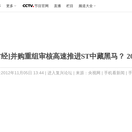
事
更多
节目官网
直播
栏目
频道大全
经]并购重组审核高速推进ST中藏黑马？ 201
012年11月05日 13:44 |
进入复兴论坛
| 来源：央视网 |
手机看新闻
|