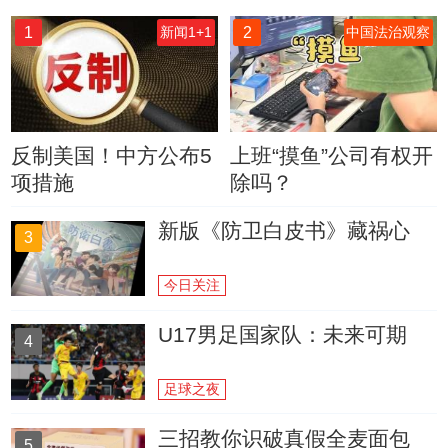
1
2
新闻1+1
中国法治观察
反制美国！中方公布5
上班“摸鱼”公司有权开
项措施
除吗？
新版《防卫白皮书》藏祸心
3
今日关注
U17男足国家队：未来可期
4
足球之夜
三招教你识破真假全麦面包
5