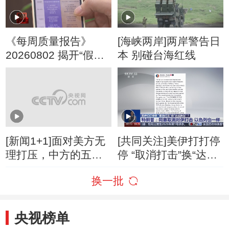
《每周质量报告》
[海峡两岸]两岸警告日
20260802 揭开“假洋
本 别碰台海红线
牌”的真面目
[新闻1+1]面对美方无
[共同关注]美伊打打停
理打压，中方的五项
停 “取消打击”换“达成
反制！
协议”？特朗普：同意
换一批
取消对伊打击 以色列
也一样
央视榜单