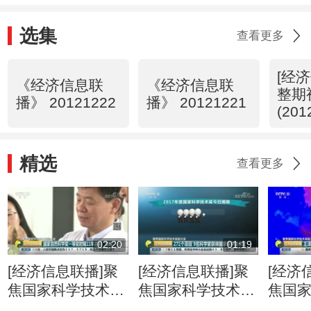
选集
查看更多
[经
《经济信息联
《经济信息联
整期
播》 20121222
播》 20121221
(201
精选
查看更多
02:20
01:19
[经济信息联播]聚
[经济信息联播]聚
[经济
焦国家科学技术奖
焦国家科学技术奖
焦国
励大会 国家自然
励大会 271个项目
励大会