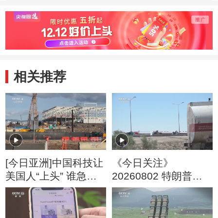
科学奖一等奖时隔
9名科学家获得国
云德
11年迎来“双响”
家科学技术奖
家最
相关推荐
[今日亚洲]中国科技让
《今日关注》
美国人“上头” 谁急
20260802 特朗普叫
了？
停“最大规模”打击 伊
朗称摧毁美军F-35战
机