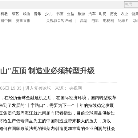
科教
综艺
戏曲
音乐
少儿
书画
公益
旅游
汽车
时尚
历史
农业
健
直播中国
赛事直播
央视影音客户端
|
高清
电影
电视剧
纪录片
动
山"压顶 制造业必须转型升级
6日 19:33 |
进入复兴论坛
| 来源： 央视网
，在经历全球金融危机之后，在国际经济环境，国内转型改革
来到了发展的"十字路口"，需要为下一个十年的持续稳定发展
豆集团总裁周海江就此问题向记者指出，目前全球商品供给过
将给生产低端商品为主的中国制造业带来极大的压力，所以，
如何在国家政策法规的框架内创造更加丰富的企业利润与社会