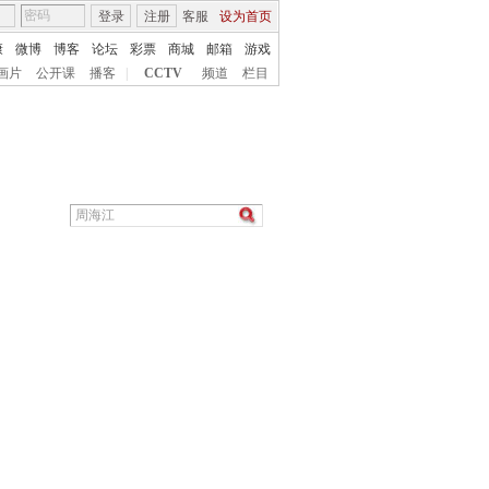
登录
注册
客服
设为首页
康
微博
博客
论坛
彩票
商城
邮箱
游戏
画片
公开课
播客
|
CCTV
频道
栏目