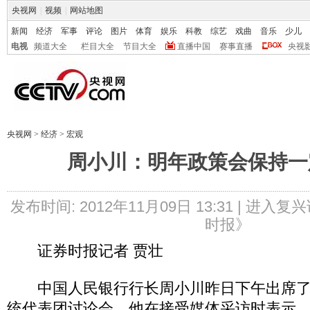
央视网
|
视频
|
网站地图
新闻
经济
军事
评论
图片
体育
娱乐
科教
综艺
戏曲
音乐
少儿
电视
频道大全
栏目大全
节目大全
直播中国
赛事直播
央视
央视网
>
经济
>
宏观
周小川：明年政策会保持一
发布时间: 2012年11月09日 13:31 |
进入复兴
时报》
证券时报记者 贾壮
中国人民银行行长周小川昨日下午出席了
统代表团讨论会，他在接受媒体采访时表示