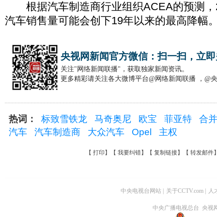
根据汽车制造商行业组织ACEA的预测，2
汽车销售量可能会创下19年以来的最高降幅
央视网新闻官方微信：扫一扫，立即
关注"网络新闻联播"，获取独家新闻资讯。
更多精彩请关注各大微博平台@网络新闻联播 ，@
热词：
标致雪铁龙
马奇奥尼
欧宝
菲亚特
合
汽车
汽车制造商
大众汽车
Opel
主权
【
打印
】【
我要纠错
】【
复制链接
】【
转发邮件
中央电视台网站
|
关于CCTV.com
|
人
中央广播电视总台 央视