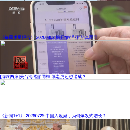
《每周质量报告》 20260802 揭开“假洋牌”的真面目
[海峡两岸]美台海巡船同框 纸老虎还想逞威？
《新闻1+1》 20260729 中国入境游，为何爆发式增长？