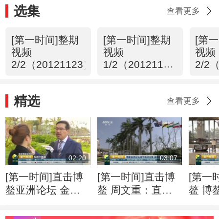
选集
查看更多
[第一时间]整期
[第一时间]整期
[第
视频
视频
视频
2/2（20121123）
1/2（20121123
2/2
)
精选
查看更多
02:20
03:07
[第一时间]直击博
[第一时间]直击博
[第一
鳌亚洲论坛 金融
鳌 周文重：直面
鳌 博
科技快速“生长” 监
逆全球化思潮 亚
201
管面临更多挑战
洲应发出自己的声
就绪