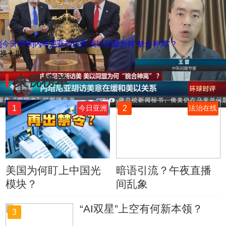
[今日环球]内塔尼亚胡访美 美以同盟为何“貌合神离”？
换一批
央视榜单
1
2
今日亚洲
法治在线
美国为何盯上中国光
暗语引流？午夜直播
模块？
间乱象
“AI双星”上空有何新本领？
3