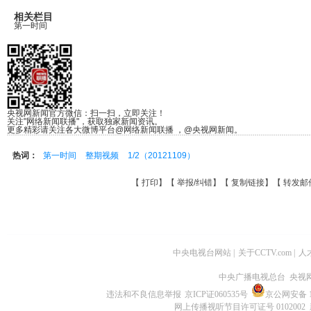
相关栏目
第一时间
央视网新闻官方微信：扫一扫，立即关注！
关注"网络新闻联播"，获取独家新闻资讯。
更多精彩请关注各大微博平台@网络新闻联播 ，@央视网新闻。
热词：
第一时间
整期视频
1/2（20121109）
【
打印
】【
举报/纠错
】【
复制链接
】【
转发邮
中央电视台网站
|
关于CCTV.com
|
人
中央广播电视总台 央视
违法和不良信息举报
京ICP证060535号
京公网安备 11
网上传播视听节目许可证号 0102002