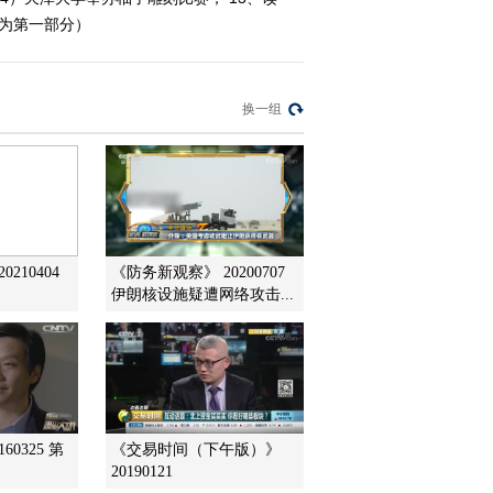
频为第一部分）
2012-11-07 08:56:06
[第一时间]整期视频
2/2(20121106)
换一组
2012-11-06 11:32:10
《第一时间》 20121106
2/2
210404
《防务新观察》 20200707
2012-11-06 10:36:07
伊朗核设施疑遭网络攻击...
[第一时间]整期视频
1/2(20121106)
2012-11-06 09:44:16
60325 第
《交易时间（下午版）》
[第一时间]整期视频
2/2(20121105)
20190121