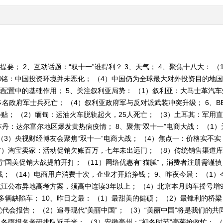
提要； 2、互动话题：“双十一”谁得利？ 3、天气； 4、聚焦十八大： 
德铭：中国投资环境并未恶化； （4）中国仍为全球最大对外投资目的地国
配置中的基础作用； 5、关注叙利亚局势： （1）叙利亚：大马士革汽车
多名政府军士兵死亡； （4）叙利亚政府军与反对派武装冲突升级； 6、B
贴； （2）缅甸：运油火车脱轨起火，25人死亡； （3）土耳其：军用直
苏丹：达尔富尔地区爆发黄热病疫情； 8、聚焦“双十一”电商大战： （1）
 （3）央视财经博友会聚焦“双十一”电商大战； （4）焦点一：价格实不实
7）淘宝卖家：活动促销欠账百万，七年未出远门； （8）传统销售渠道库
宁国美促销大战提前开打； （11）网络优惠有“猫腻”，消费者注册需谨慎
； （14）电商用户消费十次，企业才开始挣钱； 9、昨夜今晨： （1
江公布异地高考方案，须高中连读3年以上； （4）北京本月购车摇号增9
多辆缺陷车； 10、昨日之最： （1）最甜美的健硕； （2）最锋利的桥梁
入党代会报告； （2）追寻现代“美丽中国”； （3）“美丽中国”将是我们的共
冬雨报名考研排队近千米； （3）安徽毫州：“初冬时节”毫菊抢收忙； （