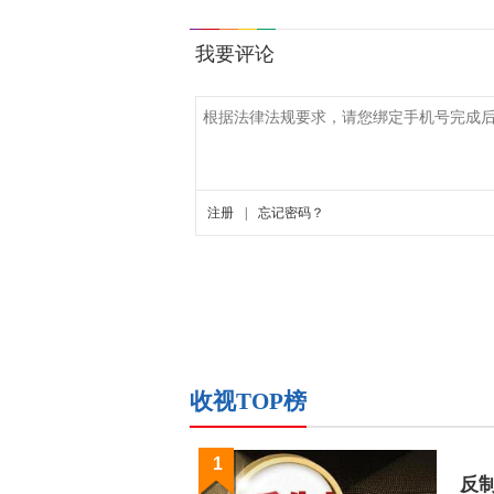
收视TOP榜
1
反