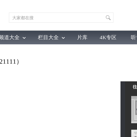
频道大全
栏目大全
片库
4K专区
听
育
电影
国防军事
电视剧
纪录
科教
戏曲
社会与法
少
21111）
往