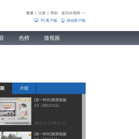
2/2（20121114）
登录
|
注册
|
帮助
返回央视网
>>
PC客户端
移动客户端
2012-11-14 09:44:14
[第一时间]整期视频
音
热榜
1/2（20121114）
微视频
儿
音乐
体育赛事
农业农村
2012-11-14 09:24:12
[第一时间]整期视频
2/2（20121112 ）
期
片段
2012-11-12 10:12:06
[第一时间]整期视频
1/2（20121112）
2012-11-12 09:32:15
[第一时间]整期视频