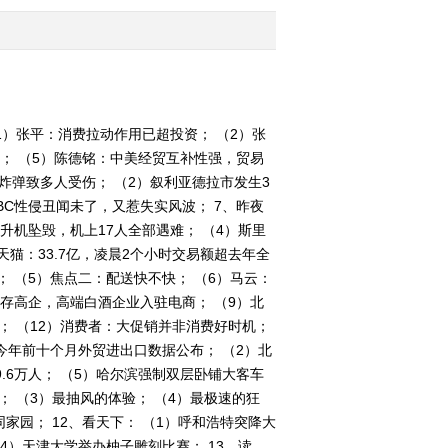
2012-11-09 08:56:05
[第一时间]整期视频
2/2(20121108)
（1）张平：消费拉动作用已超投资； （2）张
； （5）陈德铭：中美经贸互补性强，贸易
2012-11-08 10:48:09
炸弹致多人受伤； （2）叙利亚德拉市发生3
[第一时间]整期视频
BC性侵丑闻未了，又惹失实风波； 7、昨夜
1/2(20121108)
升机坠毁，机上17人全部遇难； （4）斯里
天猫：33.7亿，凌晨2个小时交易额超去年全
2012-11-08 09:40:04
； （5）焦点二：配送快不快； （6）马云：
存高企，高端白酒企业入驻电商； （9）北
[第一时间]整期视频
2/2(20121107)
； （12）消费者：大促销并非消费好时机；
）今年前十个月外贸进出口数据公布； （2）北
.6万人； （5）哈尔滨强制双层卧铺大客车
2012-11-07 09:52:14
； （3）最抽风的体验； （4）最极速的狂
[第一时间]整期视频
同家园； 12、看天下： （1）呼和浩特突降大
1/2(20121107)
4）天津大学举办柚子雕刻比赛； 13、读