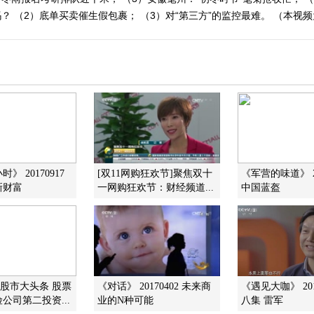
？ （2）底单买卖催生假包裹； （3）对“第三方”的监控最难。 （本视
》 20170917
[双11网购狂欢节]聚焦双十
《军营的味道》 20
新财富
一网购狂欢节：财经频道...
中国蓝盔
]股市大头条 股票
《对话》 20170402 未来商
《遇见大咖》 201
公司第二投资...
业的N种可能
八集 雷军