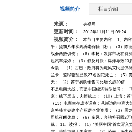
视频简介
栏目介绍
来源：
央视网
更新时间：
2012年11月11日 09:24
视频简介：
本节目主要内容： 1、内容
平：提前八年实现养老保险目标； （3）陈
战会两败俱伤； （6）李扬：发挥市场在资源
起汽车爆炸； （3）叙反对派：爆炸导致20
今晨： （1）古巴：政府将为飓风灾民提供补
兰卡：监狱骚乱已致27名囚犯死亡； （5）
天； （2）苏宁易购销售同比增长超20倍；
不是电商大战，而是中国经济转型信号； （
京：线下反击，肉搏线上； （10）上海：苏
（13）电商生存成本调查：悬崖边的电商大战
京将核查参建小产权房企业资质； （3）黑龙
司机夜间休息； （6）东风，奔驰将召回2万
飙； 11、读报： （1）“美丽中国”首次写
雪，带给市民无限童趣； （2）济南：考生冒