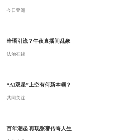
2012-11-04 09:56:06
今日亚洲
[第一时间]整期视频
2/2(20121104)
暗语引流？午夜直播间乱象
2012-11-04 09:52:01
法治在线
[第一时间]整期视频2/2
20121103
2012-11-03 15:00:07
“AI双星”上空有何新本领？
[第一时间]整期视频
2/2(20121103)
共同关注
2012-11-03 10:04:02
[第一时间]整期视频
百年潮起 再现张謇传奇人生
1/2(20121103)