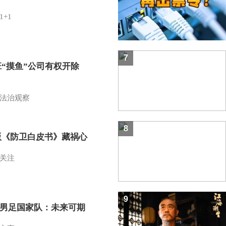
1+1
7
班“摸鱼”公司有权开除
？
法治观察
8
版《防卫白皮书》藏祸心
关注
9
7男足国家队：未来可期