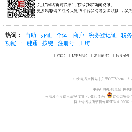
关注"网络新闻联播"，获取独家新闻资讯。
更多精彩请关注各大微博平台@网络新闻联播 ，@
热词：
自助
办证
个体工商户
税务登记证
税
功能
一键通
按键
注册号
王琦
【
打印
】【
我要纠错
】【
复制链接
】【
转发邮件
中央电视台网站
|
关于CCTV.com
|
人
中央广播电视总台 央视
违法和不良信息举报
京ICP证060535号
京公网安备 11
网上传播视听节目许可证号 0102002