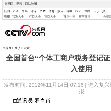
央视网
|
视频
|
网站地图
新闻
经济
军事
评论
图片
体育
娱乐
科教
综艺
戏曲
音乐
少儿
电视
频道大全
栏目大全
节目大全
直播中国
赛事直播
央视
央视网
>
经济
>
宏观
全国首台“个体工商户税务登记证
入使用
发布时间: 2012年11月14日 07:16 |
进入复兴
报
□通讯员 罗肖肖