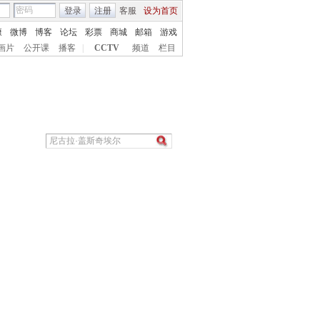
登录
注册
客服
设为首页
康
微博
博客
论坛
彩票
商城
邮箱
游戏
画片
公开课
播客
|
CCTV
频道
栏目