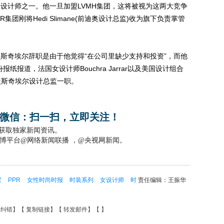
计师之一。他一旦加盟LVMH集团，这将被视为这两大竞争
团刚将Hedi Slimane(前迪奥设计总监)收为旗下负责掌管
奇埃尔辞职是由于他觉得“在公司里缺少支持和投资”，而他
纸报道，法国女设计师Bouchra Jarrar以及美国设计组合
古拉-盖斯奇埃尔设计总监一职。
微信：扫一扫，立即关注！
，获取独家新闻资讯。
博平台@网络新闻联播 ，@央视网新闻。
家
PPR
女性时尚时报
时装系列
女设计师
时
责任编辑：王振华
要纠错
】【
复制链接
】【
转发邮件
】【
】