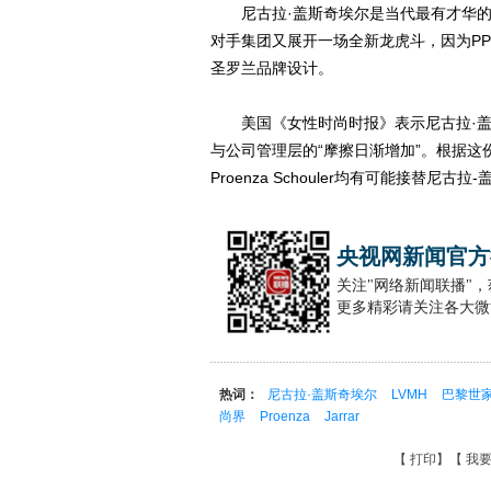
尼古拉·盖斯奇埃尔是当代最有才华的设
对手集团又展开一场全新龙虎斗，因为PPR集
圣罗兰品牌设计。
美国《女性时尚时报》表示尼古拉·盖斯
与公司管理层的“摩擦日渐增加”。根据这份报
Proenza Schouler均有可能接替尼
央视网新闻官方
关注"网络新闻联播"
更多精彩请关注各大微
热词：
尼古拉·盖斯奇埃尔
LVMH
巴黎世
尚界
Proenza
Jarrar
【
打印
】【
我