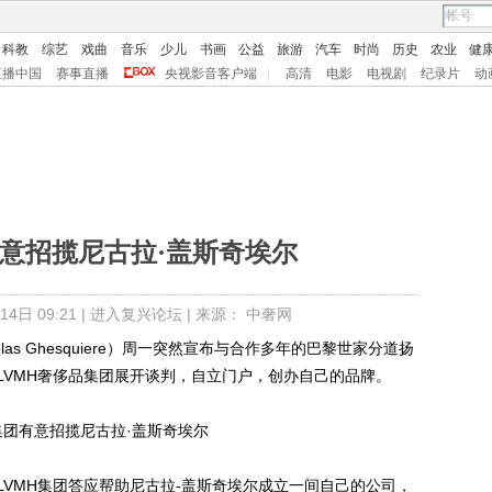
科教
综艺
戏曲
音乐
少儿
书画
公益
旅游
汽车
时尚
历史
农业
健
直播中国
赛事直播
央视影音客户端
|
高清
电影
电视剧
纪录片
动
有意招揽尼古拉·盖斯奇埃尔
4日 09:21 |
进入复兴论坛
| 来源： 中奢网
s Ghesquiere）周一突然宣布与合作多年的巴黎世家分道扬
LVMH奢侈品集团展开谈判，自立门户，创办自己的品牌。
MH集团答应帮助尼古拉-盖斯奇埃尔成立一间自己的公司，