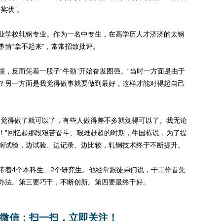
奖状”。
学校轧钢专业。作为一名中专生，在高学历人才济济的太钢
情“拿不起来”，常常招致批评。
反而凭着一股子“牛劲”开始奋发图强。“当时一方面是由于
？另一方面是我觉得做事就要做到最好，这样才能对得起自己
觉得做了就可以了，有些人做得差不多就觉得可以了。我无论
！”回忆起那段艰苦奋斗、艰难赶超的时期，牛国栋说，为了提
钢试验，边试验、边记录、边比较，轧钢技术终于不断提升。
着4个本科生、2个研究生。他经常跟徒弟们说，干工作首先
办法。第三要巧干，不断创新。第四要最终干好。
微信：扫一扫，立即关注！