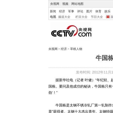
央视网
|
视频
|
网站地图
新闻
经济
军事
评论
图片
体育
娱乐
电视
频道大全
栏目大全
节目大全
央视网
>
经济
>
草根人物
牛国栋
发布时间: 2012年11月14
据新华社电（记者 叶健）“年纪轻、起
国栋。要问及他成功的秘诀，牛国栋只有
劲’！”
牛国栋是太钢不锈冷轧厂第一轧制作业区
章”获得者、太钢十大杰出青年、太钢特