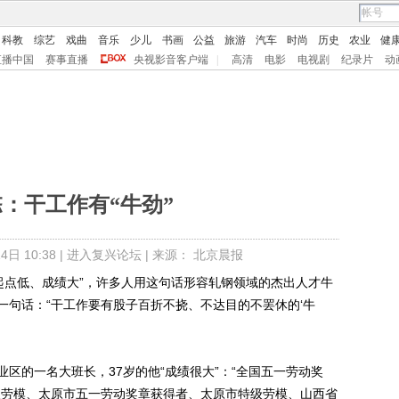
科教
综艺
戏曲
音乐
少儿
书画
公益
旅游
汽车
时尚
历史
农业
健
直播中国
赛事直播
央视影音客户端
|
高清
电影
电视剧
纪录片
动
：干工作有“牛劲”
日 10:38 |
进入复兴论坛
| 来源： 北京晨报
点低、成绩大”，许多人用这句话形容轧钢领域的杰出人才牛
一句话：“干工作要有股子百折不挠、不达目的不罢休的‘牛
的一名大班长，37岁的他“成绩很大”：“全国五一劳动奖
级劳模、太原市五一劳动奖章获得者、太原市特级劳模、山西省