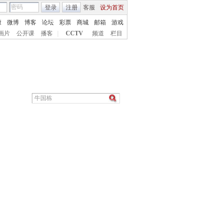
登录
注册
客服
设为首页
康
微博
博客
论坛
彩票
商城
邮箱
游戏
画片
公开课
播客
|
CCTV
频道
栏目