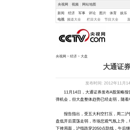
央视网
|
视频
|
网站地图
新闻
经济
军事
评论
图片
体育
娱乐
电视
频道大全
栏目大全
节目大全
央视网
>
经济
>
大盘
大通证
发布时间: 2012年11月14日
11月14日，大通证券发布A股策略报
弹机会，但大盘整体趋势已经走弱，随着
报告指出，受五大利空打压，周二沪指破
盘低开后震荡走弱，市场悲观气氛上升，
下挫局面，沪指跌穿2050点防线，午后