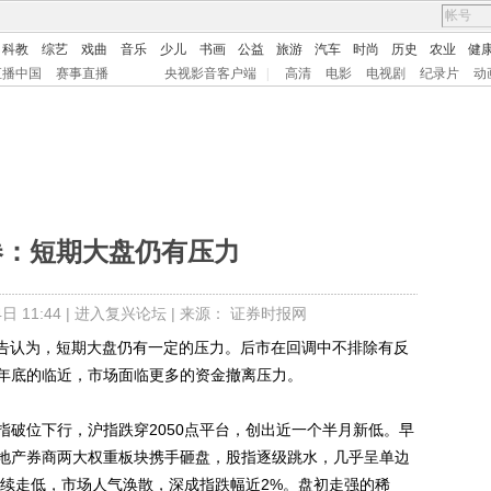
科教
综艺
戏曲
音乐
少儿
书画
公益
旅游
汽车
时尚
历史
农业
健
直播中国
赛事直播
央视影音客户端
|
高清
电影
电视剧
纪录片
动
券：短期大盘仍有压力
 11:44 |
进入复兴论坛
| 来源： 证券时报网
告认为，短期大盘仍有一定的压力。后市在回调中不排除有反
年底的临近，市场面临更多的资金撤离压力。
位下行，沪指跌穿2050点平台，创出近一个半月新低。早
地产券商两大权重板块携手砸盘，股指逐级跳水，几乎呈单边
继续走低，市场人气涣散，深成指跌幅近2%。盘初走强的稀