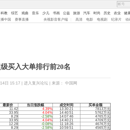
科教
综艺
戏曲
音乐
少儿
书画
公益
旅游
汽车
时尚
历史
农业
健
直播中国
赛事直播
央视影音客户端
|
高清
电影
电视剧
纪录片
动
日超级买入大单排行前20名
4日 15:17 |
进入复兴论坛
| 来源： 中国网
最新价
当日涨跌幅
成交时间
买单金额
11.42
4.39%
13:30:21
7813万元
33.95
4.04%
14:40:51
5762万元
8.29
-2.58%
14:07:46
4765万元
33.95
4.04%
14:40:21
4709万元
12.28
-0.08%
11:18:26
4676万元
8.29
-2.58%
10:59:51
4565万元