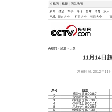
央视网
|
视频
|
网站地图
新闻
经济
军事
评论
图片
体育
娱乐
电视
频道大全
栏目大全
节目大全
央视网
>
经济
>
大盘
11月14
发布时间: 2012年11月1
序号
股票
1
博瑞传播 (600880)
2
包钢稀土 (600111)
3
维维股份 (600300)
4
包钢稀土 (600111)
5
用友软件 (600588)
6
维维股份 (600300)