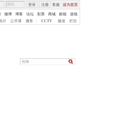
登录
注册
客服
设为首页
康
微博
博客
论坛
彩票
商城
邮箱
游戏
画片
公开课
播客
|
CCTV
频道
栏目