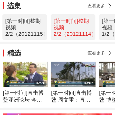
选集
查看更多
[第一时间]整期
[第一时间]整期
[第
视频
视频
视频
）
2/2（20121115）
2/2（20121114）
1/2
精选
查看更多
02:20
03:07
[第一时间]直击博
[第一时间]直击博
[第一
鳌亚洲论坛 金融
鳌 周文重：直面
鳌 博
科技快速“生长” 监
逆全球化思潮 亚
201
管面临更多挑战
洲应发出自己的声
就绪