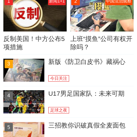
1
2
新闻1+1
中国法治观察
反制美国！中方公布5
上班“摸鱼”公司有权开
项措施
除吗？
新版《防卫白皮书》藏祸心
3
今日关注
U17男足国家队：未来可期
4
足球之夜
三招教你识破真假全麦面包
5