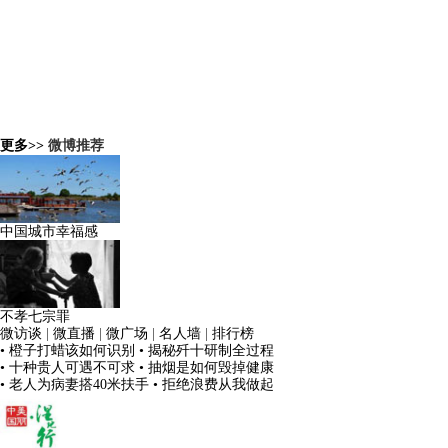
更多>>
微博推荐
中国城市幸福感
不孝七宗罪
微访谈
|
微直播
|
微广场
|
名人墙
|
排行榜
• 橙子打蜡该如何识别
• 揭秘歼十研制全过程
• 十种贵人可遇不可求
• 抽烟是如何毁掉健康
• 老人为病妻搭40米扶手
• 拒绝浪费从我做起