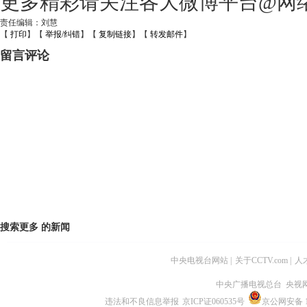
更多精彩请关注各大微博平台@网
责任编辑：刘慧
【
打印
】【
举报/纠错
】【
复制链接
】【
转发邮件
】
留言评论
搜索更多
的新闻
中央电视台网站
|
关于CCTV.com
|
人
中央广播电视总台 央视
违法和不良信息举报
京ICP证060535号
京公网安备 11