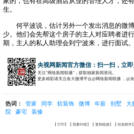
家的，也有在高级酒店从业的管理人才，还
生。
何平波说，估计另外一个发出消息的微博
少。他们会先帮这个房子的主人对应聘者进
期，主人的私人助理会到宁波来，进行面试
央视网新闻官方微信：扫一扫，立即
关注"网络新闻联播"，获取独家新闻资讯。
更多精彩请关注各大微博平台@网络新闻联播 ，@
热词：
管家
同学
软装饰
微博
年薪
别墅
大
院
豪宅
装修
【
打印
】【
我要纠错
】【
复制链接
】【
转发邮件