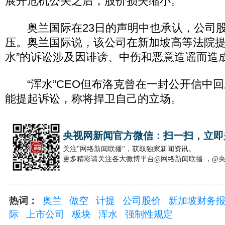
展开危机公关之后，股价损失缩小。
奥兰国际在23日的声明中也承认，公司股
压。奥兰国际说，该公司在新加坡高等法院提
水”的诉讼涉及因诽谤、中伤和恶意造谣而造
“浑水”CEO但布洛克曾在一封公开信中回
能提起诉讼，称将捍卫自己的立场。
央视网新闻官方微信：扫一扫，立即
关注"网络新闻联播"，获取独家新闻资讯。
更多精彩请关注各大微博平台@网络新闻联播 ，@
热词：
奥兰
做空
计提
公司股价
新加坡财务
际
上市公司
板块
浑水
强制性规定