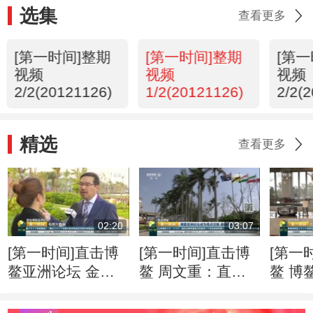
选集
查看更多
[第一时间]整期
[第一时间]整期
[第
视频
视频
视频
2/2(20121126)
1/2(20121126)
2/2(
精选
查看更多
02:20
03:07
[第一时间]直击博
[第一时间]直击博
[第一
鳌亚洲论坛 金融
鳌 周文重：直面
鳌 博
科技快速“生长” 监
逆全球化思潮 亚
201
管面临更多挑战
洲应发出自己的声
就绪