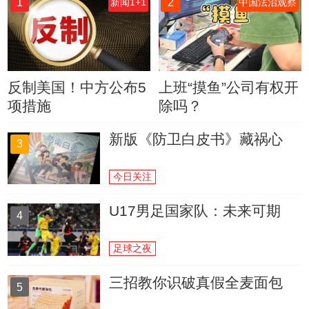
1
2
新闻1+1
中国法治观察
反制美国！中方公布5
上班“摸鱼”公司有权开
项措施
除吗？
新版《防卫白皮书》藏祸心
3
今日关注
U17男足国家队：未来可期
4
足球之夜
三招教你识破真假全麦面包
5