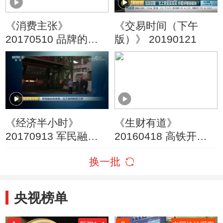
《消费主张》
《交易时间（下午
20170510 品牌的力
版）》 20190121
量（下）：品牌铸就
大国梦
《经济半小时》
《生财有道》
20170913 军民融合
20160418 高铁开启
向未来：化工老师的
新财路——走进安徽
换一批
军工梦
南陵
央视榜单