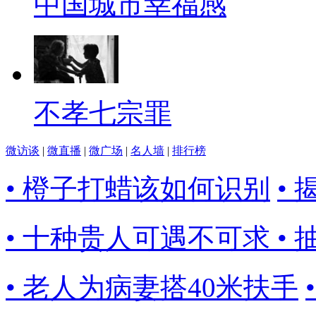
中国城市幸福感
不孝七宗罪
微访谈
|
微直播
|
微广场
|
名人墙
|
排行榜
• 橙子打蜡该如何识别
•
• 十种贵人可遇不可求
•
• 老人为病妻搭40米扶手