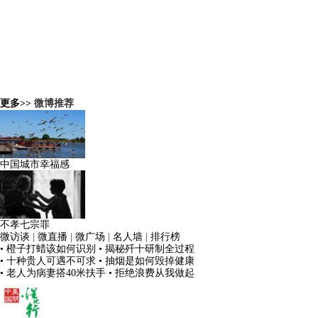
更多>>
微博推荐
中国城市幸福感
不孝七宗罪
微访谈
|
微直播
|
微广场
|
名人墙
|
排行榜
• 橙子打蜡该如何识别
• 揭秘歼十研制全过程
• 十种贵人可遇不可求
• 抽烟是如何毁掉健康
• 老人为病妻搭40米扶手
• 拒绝浪费从我做起