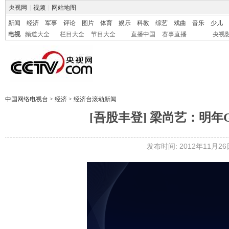
央视网
|
视频
|
网站地图
新闻
经济
军事
评论
图片
体育
娱乐
科教
综艺
戏曲
音乐
少儿
电视
频道大全
栏目大全
节目大全
直播中国
赛事直播
央视
中国网络电视台
>
经济
>
经济台滚动新闻
[吾股丰登] 梁尚艺：明年G
发布时间: 2012年11月26日 