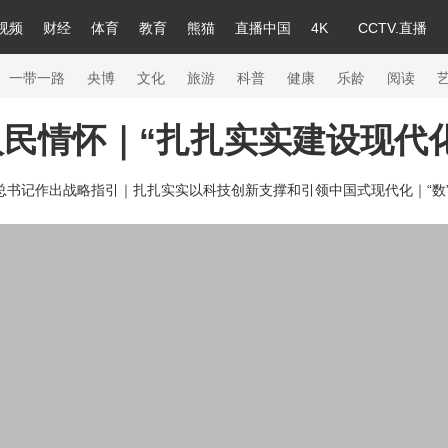
视频
财经
体育
教育
熊猫
直播中国
4K
CCTV.直播
a
中国领导人
节目单
English
听音
Монгол
央视快评
微视频
习式妙语
主持人
下载央视影音
热解读
天天学习
一带一路
央博
文化
旅游
科普
健康
乐龄
阅读
民情怀｜“扎扎实实建设现代
录
纪录片网
国家大剧院
大型活动
总书记作出战略指引｜
扎扎实实以科技创新支撑和引领中国式现代化｜
“
科技
法治
文娱
人物
公益
图片
习
习式妙语
央视快评
央视网评
光华锐评
锋面
熊猫频道
VR/AR
4K专区
全景新闻
新兵请入列
人生第一次
人生第二次
26年冬奥会
CBA
NBA
中超
国足
国际足球
网球
综合
会
体育江湖
文化体育
冰雪道路
足球道路