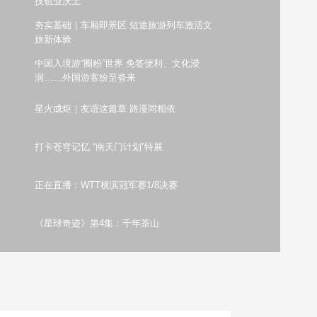
技创业沃土
艺术
汽车
数智
5G
产业+
夯实基础｜车厢即景区 短途旅游列车激活文
旅新体验
时尚
天气
才艺
网展
央央好物
中国入境游“圈粉”世界 免签便利、文化浸
润……外国游客纷至沓来
星火成炬｜友谊这篇章 路漫同相依
打卡苍穹记忆 “南天门计划”特展
正在直播：WTT横滨冠军赛1/8决赛
《星球奇迹》第4集：千年茶山