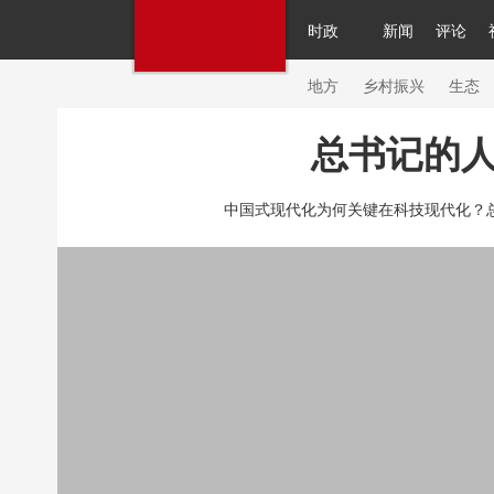
时政
新闻
评论
人民领袖习近平
直播
繁体
片库
海外频道
栏目大全
联播+
iPand
地方
乡村振兴
生态
总书记的人
总台春晚
网络春晚
共产党员网
秧纪
中国式现代化为何关键在科技现代化？
新闻
国内
国际
评论
经济
军事
人民领袖习近平
联播+
热解读
天天学
视频
小央视频
小央直播
直播中国
现场
前线
比划
快看
蓝海中国
体育
直播
竞猜
2026年世界杯
20
VIP会员
CCTV奥林匹克频道
生活体育大