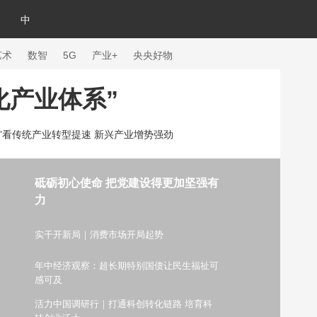
中
艺术
数智
5G
产业+
央央好物
化产业体系”
数”看传统产业转型提速 新兴产业增势强劲
砥砺初心使命 把党建设得更加坚强有
力
实干开新局｜消费市场开局起势
年中经济观察：超长期特别国债让民生福祉可
体育
感可及
活力中国调研行｜打通科创转化链路 培育科