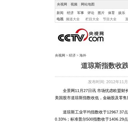
央视网
|
视频
|
网站地图
新闻
经济
军事
评论
图片
体育
娱乐
电视
频道大全
栏目大全
节目大全
央视网
>
经济
>
海外
道琼斯指数收跌
发布时间: 2012年11月2
全景网11月27日讯 市场忧虑欧盟财
美国股市道琼斯指数收低，金融股及零售
道琼斯工业平均指数收于12967.37点，
0.33%；标准普尔500指数收于1406.