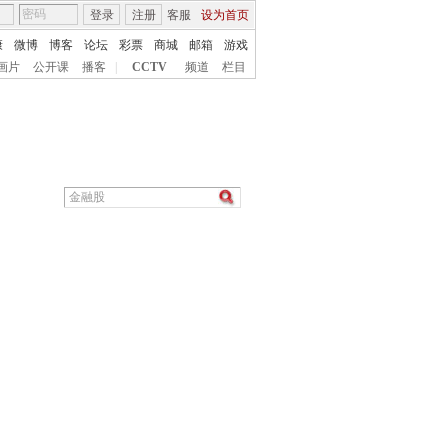
登录
注册
客服
设为首页
康
微博
博客
论坛
彩票
商城
邮箱
游戏
画片
公开课
播客
|
CCTV
频道
栏目