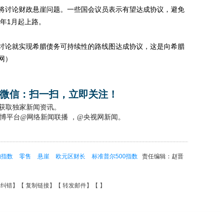
讨论财政悬崖问题。一些国会议员表示有望达成协议，避免
明年1月起上路。
论就实现希腊债务可持续性的路线图达成协议，这是向希腊
网）
微信：扫一扫，立即关注！
，获取独家新闻资讯。
博平台@网络新闻联播 ，@央视网新闻。
均指数
零售
悬崖
欧元区财长
标准普尔500指数
责任编辑：赵晋
要纠错
】【
复制链接
】【
转发邮件
】【
】