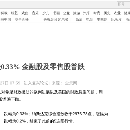
科教
综艺
戏曲
音乐
少儿
书画
公益
旅游
汽车
时尚
历史
农业
健
直播中国
赛事直播
央视影音客户端
|
高清
电影
电视剧
纪录片
动
0.33% 金融股及零售股普跌
7日 07:59 |
进入复兴论坛
| 来源： 全景网
长对希腊财政援助的谈判进展以及美国的财政悬崖问题，周一
股普遍下跌。
跌幅为0.33%；纳斯达克综合指数收于2976.78点，涨幅为
29点，跌幅为0.2%，结束了此前的5连阳行情。