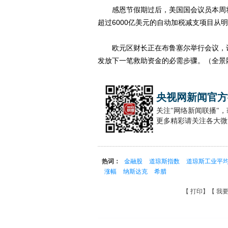
感恩节假期过后，美国国会议员本周将
超过6000亿美元的自动加税减支项目从
欧元区财长正在布鲁塞尔举行会议，讨
发放下一笔救助资金的必需步骤。（全景
央视网新闻官方
关注"网络新闻联播"
更多精彩请关注各大微
热词：
金融股
道琼斯指数
道琼斯工业平
涨幅
纳斯达克
希腊
【
打印
】【
我