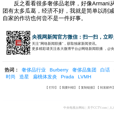
反之看看很多奢侈品老牌，好像Armani
团有太多瓜葛，经济不好，我就是简单以削
自家的作坊也何尝不是一件好事。
央视网新闻官方微信：扫一扫，立即
关注"网络新闻联播"，获取独家新闻资讯。
更多精彩请关注各大微博平台@网络新闻联播 ，@
热词：
奢侈品行业
Burberry
奢侈品集团
白话
时尚
造星
扁桃体发炎
Prada
LVMH
【
打印
】【
我要纠错
】【
复制链接
】【
转发邮件
中央电视台网站
|
关于CCTV.com
|
人