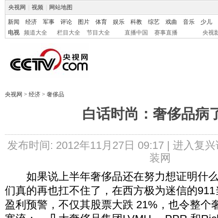
央视网
|
视频
|
网站地图
新闻
经济
军事
评论
图片
体育
娱乐
科教
综艺
戏曲
音乐
少儿
电视
频道大全
栏目大全
节目大全
直播中国
赛事直播
央视
央视网
>
经济
>
奢侈品
白话时尚：奢侈品病
发布时间: 2012年11月27日 09:17 |
进入复兴
装网
如果说上半年奢侈品还在努力想证明什么
们真的再也扛不住了，在西方极为迷信的911当天
盈利预警，不仅其股票大跌 21%，也令整个