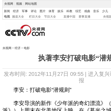
央视网
|
视频
|
网站地图
新闻
经济
军事
评论
图片
体育
娱乐
科教
综艺
戏曲
音乐
少儿
电视
频道大全
栏目大全
节目大全
直播中国
赛事直播
央视
央视网
>
经济
>
电影
执著李安打破电影“潜
发布时间: 2012年11月27日 09:55 |
进入复兴
报
李安：打破电影“潜规则”
李安导演的新作《少年派的奇幻漂流》（
派》）上周末在北美地区上映，在《暮光之