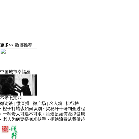
更多>>
微博推荐
中国城市幸福感
不孝七宗罪
微访谈
|
微直播
|
微广场
|
名人墙
|
排行榜
• 橙子打蜡该如何识别
• 揭秘歼十研制全过程
• 十种贵人可遇不可求
• 抽烟是如何毁掉健康
• 老人为病妻搭40米扶手
• 拒绝浪费从我做起