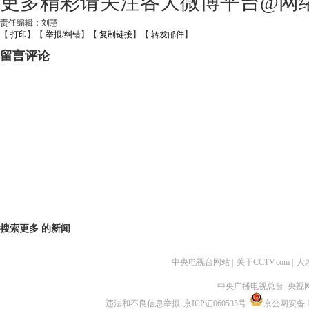
更多精彩请关注各大微博平台@网
责任编辑：刘慧
【
打印
】【
举报/纠错
】【
复制链接
】【
转发邮件
】
留言评论
搜索更多
的新闻
中央电视台网站
|
关于CCTV.com
|
人
中央广播电视总台 央视
违法和不良信息举报
京ICP证060535号
京公网安备 11