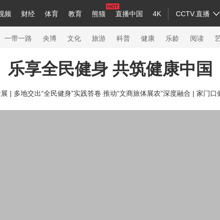
视频
财经
体育
教育
熊猫
直播中国
4K
CCTV.直播
a
中国领导人
节目单
English
听音
Монгол
央视快评
微视频
习式妙语
主持人
下载央视影音
热解读
天天学习
一带一路
央博
文化
旅游
科普
健康
乐龄
阅读
乐享全民健身 共筑健康中国
录
纪录片网
国家大剧院
大型活动
 |
多地交出“全民健身”实践答卷 推动“文商旅体展农”深度融合 |
家门口健
科技
法治
文娱
人物
公益
图片
习
习式妙语
央视快评
央视网评
光华锐评
锋面
熊猫频道
VR/AR
4K专区
全景新闻
新兵请入列
人生第一次
人生第二次
26年冬奥会
CBA
NBA
中超
国足
国际足球
网球
综合
会
体育江湖
文化体育
冰雪道路
足球道路