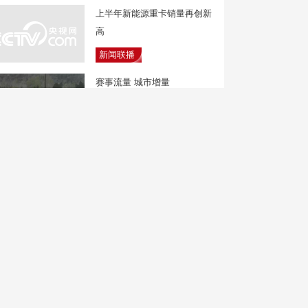
上半年新能源重卡销量再创新
高
新闻联播
赛事流量 城市增量
焦点访谈
气象分析：对比“巴威” 台
风“白海豚”有何不同？
新闻直播间
东航发布新规：国内客票提前
14天全部免费退改
中国新闻
全民健身日 “肌”不可失 力量
挑战