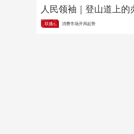
人民领袖｜登山道上的
联播+
消费市场开局起势
从先行指标看中国经济稳步向好
树立和践行正确政绩观
靶向整治盲目决策盲目执
保持稳定增长 上半年我国经营主体产业发展亮点纷呈
一刻钟便民生活圈全面扩围升级 切实提升居民幸福感
跟着热播大剧去旅游 “花式”新场景撬动地方文旅新活力
多部门调度部署防范应对台风“白海豚”
1500℃高温熔炼也能绿色转型 玻璃行业迎减碳新路径