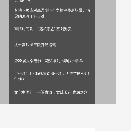
展“新空间”
艺术
汽车
数智
5G
产业+
各地积极应对高温“烤”验 文旅消费新场景让消
暑纳凉有了好去处
时尚
天气
才艺
网展
央央好物
军情时间到｜ “轰-6家族” 亮剑海天
杭台高铁温玉段开通运营
第38届大众电影百花奖系列活动拉开帷幕
【中超】19:35视频直播中超：大连英博VS辽
宁铁人
文化中国行｜平遥古城：文脉长存 古城焕彩