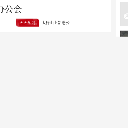
办公会
天天学习
太行山上新愚公
开展丰富活动 全民健身日赛事精彩纷呈
行
北京：非京籍家庭购房社保个税缴纳年限下调为一年
新疆调整旅游景区内自驾服务费 全部按“车”收费
壶口瀑布再现雄浑壮阔瀑
野外消失90年！海口发现
布景观
海南特有植物海南千年健