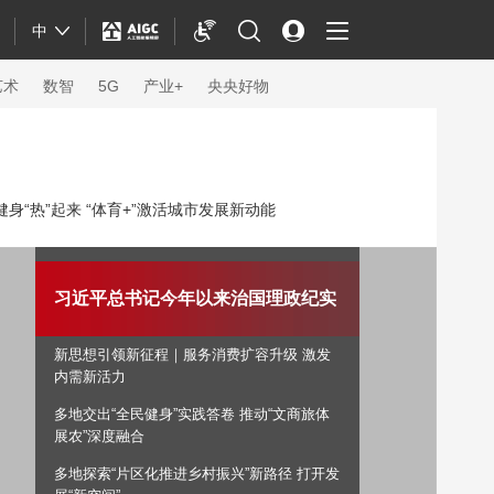
中
艺术
数智
5G
产业+
央央好物
身“热”起来 “体育+”激活城市发展新动能
习近平总书记今年以来治国理政纪实
新思想引领新征程｜服务消费扩容升级 激发
内需新活力
多地交出“全民健身”实践答卷 推动“文商旅体
体育
展农”深度融合
多地探索“片区化推进乡村振兴”新路径 打开发