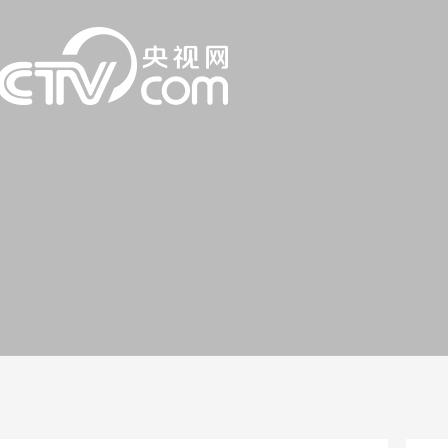
一路
央博
非遗
文化
旅游
科普
健康
乐龄
阅读
话
云起
超级工厂
智敬中国
全民健康
颜选攻略
海洋
片库
热播榜
总台企业白名单