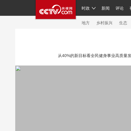
时政
新闻
评论
人民领袖习近平
直播
繁体
片库
海外频道
栏目大全
联播+
iPand
地方
乡村振兴
生态
总台春晚
网络春晚
共产党员网
秧纪
从40%的新目标看全民健身事业高质量发展
新闻
国内
国际
评论
经济
军事
人民领袖习近平
联播+
热解读
天天学
视频
小央视频
小央直播
直播中国
现场
前线
比划
快看
蓝海中国
体育
直播
竞猜
2026年世界杯
20
VIP会员
CCTV奥林匹克频道
生活体育大