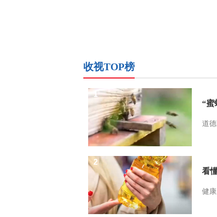
收视TOP榜
1
“
道德
2
看
健康