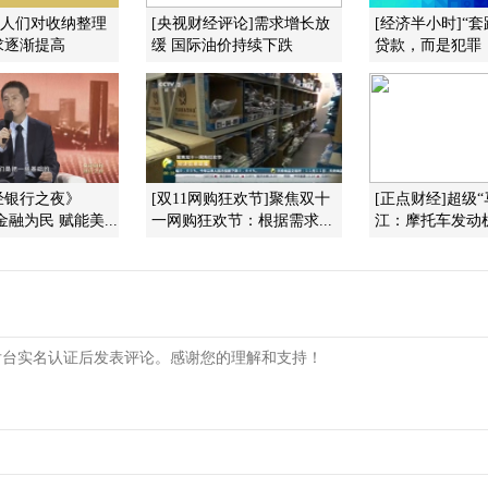
]人们对收纳整理
[央视财经评论]需求增长放
[经济半小时]“
求逐渐提高
缓 国际油价持续下跌
贷款，而是犯罪
经银行之夜》
[双11网购狂欢节]聚焦双十
[正点财经]超级“
9 金融为民 赋能美...
一网购狂欢节：根据需求...
江：摩托车发动机