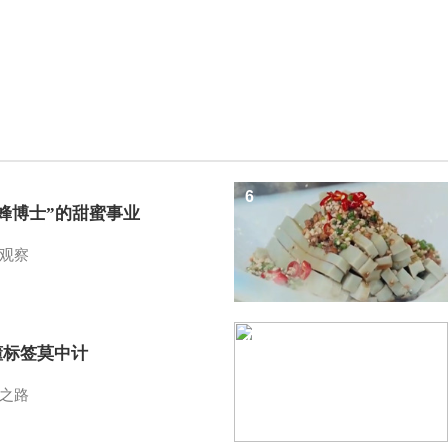
6
蜜蜂博士”的甜蜜事业
观察
7
懂标签莫中计
之路