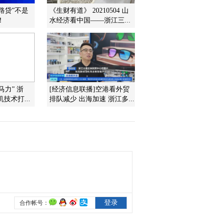
套路贷”不是
《生财有道》 20210504 山
2012-01-20 22:34:49
！
水经济看中国——浙江三...
《经济信息联播》
20120119
2012-01-19 22:36:52
《经济信息联播》
马力” 浙
[经济信息联播]空港看外贸
20120118
技术打...
排队减少 出海加速 浙江多...
2012-01-18 22:28:20
《经济信息联播》
20120117
2012-01-17 22:26:57
《经济信息联播》
20120116