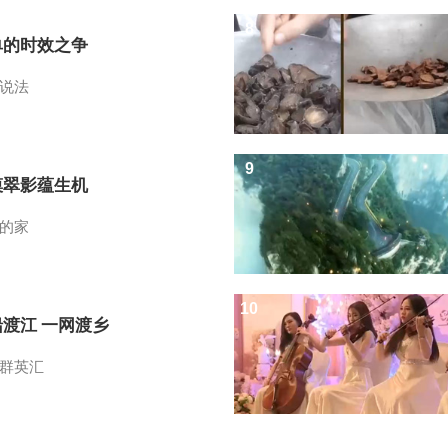
8
单的时效之争
说法
9
漠翠影蕴生机
的家
10
船渡江 一网渡乡
群英汇