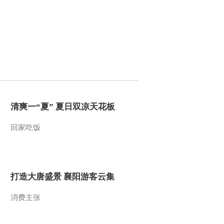
2012-01-16 21:55:24
《经济信息联播》
20120115
2012-01-15 22:28:47
《经济信息联播》
20120114
清爽一“夏” 夏日双凉天花板
2012-01-14 22:09:31
回家吃饭
[经济信息联播]整期视频
（20120113）
打造大唐盛景 襄阳游客云集
2012-01-13 23:28:24
[经济信息联播]整期视频
消费主张
（20120112）