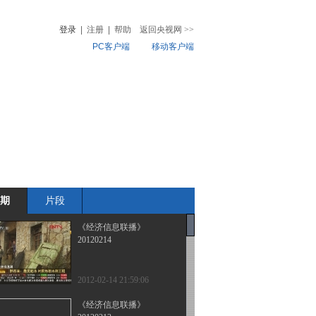
登录
|
注册
|
帮助
返回央视网
>>
PC客户端
移动客户端
音
热榜
微视频
儿
音乐
体育赛事
农业农村
期
片段
《经济信息联播》
20120214
2012-02-14 21:59:06
《经济信息联播》