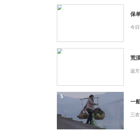
3
保
今日
4
荒
远方
5
一
三农