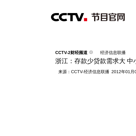
首页
直播
节目单
综合
新闻
财经
综艺
中文国际
体
CCTV-2财经频道
经济信息联播
浙江：存款少贷款需求大 中
来源：
CCTV-经济信息联播
2012年01月0