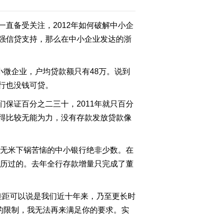
直备受关注，2012年如何破解中小企
2012-02-05 22:14:16
强信贷支持，那么在中小企业发达的浙
《经济信息联播》
20120204
小微企业，户均贷款额只有48万。说到
2012-02-04 22:12:01
行也没钱可贷。
《经济信息联播》
保证百分之二三十，2011年就只百分
20120203
得比较无能为力，没有存款发放贷款像
2012-02-03 22:43:45
为无米下锅苦恼的中小银行绝非少数。在
《经济信息联播》
20120202
经历过的。去年全行存款增量只完成了董
2012-02-03 00:17:47
差距可以说是我们近十年来，乃至更长时
《经济信息联播》
的限制，我无法再来满足你的要求。实
20120201