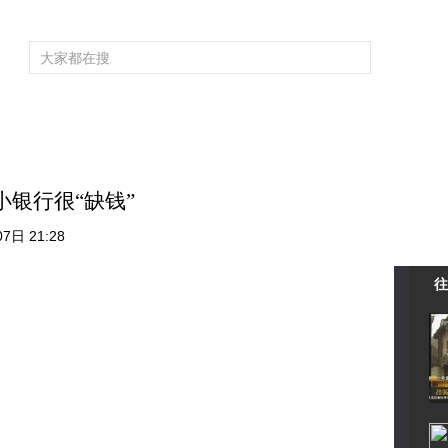
频道大全
栏目大全
片库
4K专区
听
育
电影
国防军事
电视剧
纪录
科教
戏曲
社会与法
少
小银行很“缺钱”
7日 21:28
往