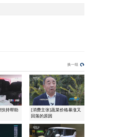
2012-01-09 16:36:40
杨风：市场大跌之后恢复
信心需要一个过程
2012-01-09 16:33:27
林阳：大盘蓝筹股仍是获
换一组
利主力
2012-01-09 16:28:09
杨风：煤炭银行资金流入
市场反弹
府扶持帮助
[消费主张]蔬菜价格暴涨又
回落的原因
2012-01-09 16:27:23
杨风：今天资金大幅流入
值得市场关注