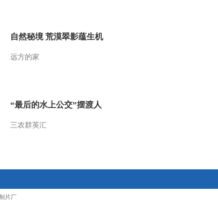
2012-01-09 16:18:37
2011年基金整体缩水
自然秘境 荒漠翠影蕴生机
31386亿
远方的家
2012-01-09 16:18:11
四十城住房信息将联网
北京限购令不松绑
“最后的水上公交”摆渡人
2012-01-09 16:17:59
三农群英汇
多名房企老板说今年的房
价还会降
2012-01-09 16:17:27
今年南京商品房上市量将
制片厂
比去年增加23%