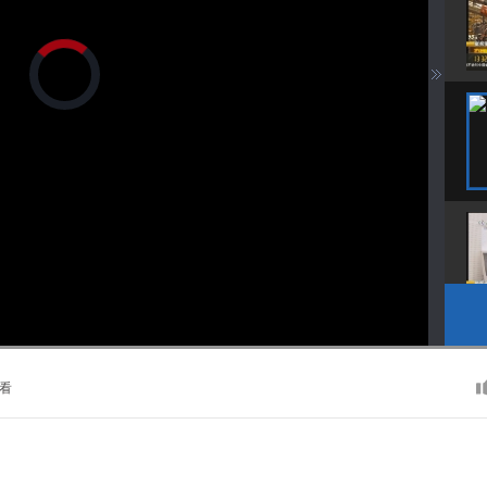
正
在
加
载
视
频
播
放
器。
播
画
静
放
质
音
速
(m)
度
看