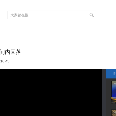
频道大全
栏目大全
片库
4K专区
听
育
电影
国防军事
电视剧
纪录
科教
戏曲
社会与法
少
区间内回落
16:49
往