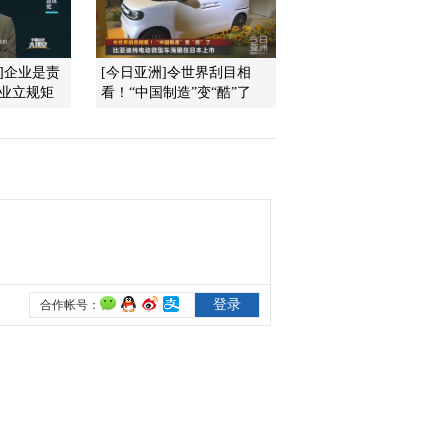
2012-01-09 16:25:12
]企业是责
[今日亚洲]令世界刮目相
林阳：提振信心 市场大
企业立规矩
看！“中国制造”变“酷”了
幅反弹
2012-01-09 16:21:05
沪深股市、中国金融期货
交易实时数据
2012-01-09 16:20:39
韩国去年生产者物价指数
上涨6.1%
2012-01-09 16:20:14
美联储：近期不太可能推
出新一轮量化宽松