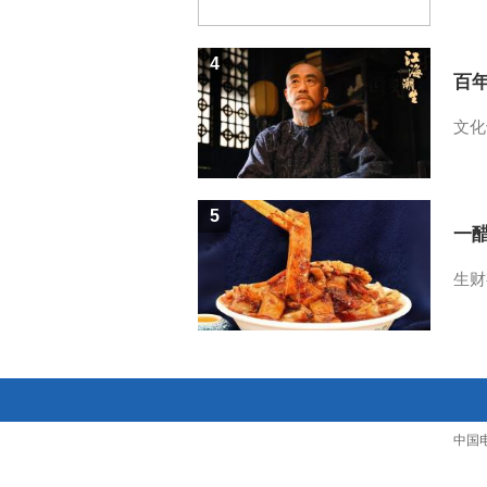
4
百
文化
5
一醋
生财
中国