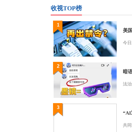
收视TOP榜
1
美
今日
2
暗
法治
3
“A
共同