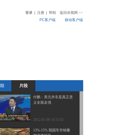
获批
登录
|
注册
|
帮助
返回央视网
>>
PC客户端
移动客户端
2012-01-09 16:56:09
证监会下发《分级基金产
音
热榜
品审核指引》
微视频
儿
音乐
体育赛事
农业农村
2012-01-09 16:55:22
胡立峰：公募基金未来仍
是投资者主要选择
期
片段
2012-01-09 16:54:36
付鹏：美元并非是真正意
义全面走强
2012-01-09 16:53:42
13%-15% 我国车市销量