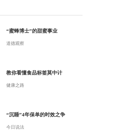
2012-01-09 16:19:09
机票价格节前上涨快 节
后迅速回落
“蜜蜂博士”的甜蜜事业
道德观察
2012-01-09 16:18:56
上海去往成都重庆方向车
票紧张
教你看懂食品标签莫中计
2012-01-09 16:18:48
健康之路
蔬菜流通环节增值税今年
起免征
2012-01-09 16:18:41
“沉睡”4年保单的时效之争
2011年新发基金虚火旺
今日说法