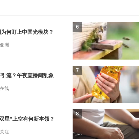
6
国为何盯上中国光模块？
亚洲
7
语引流？午夜直播间乱象
在线
8
I双星”上空有何新本领？
关注