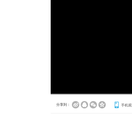
加
载
/
完
成
:
0%
分享到：
手机观