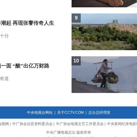
9
年潮起 再现张謇传奇人生
十分
10
一面 “酸”出亿万财路
有道
中央电视台网站
|
关于CCTV.COM
|
总台总经理室
电视网
|
中广协会信息资料委员会
|
中广协会电视文艺工作委员会
|
中央新闻纪录电影
中央广播电视总台 版权所有