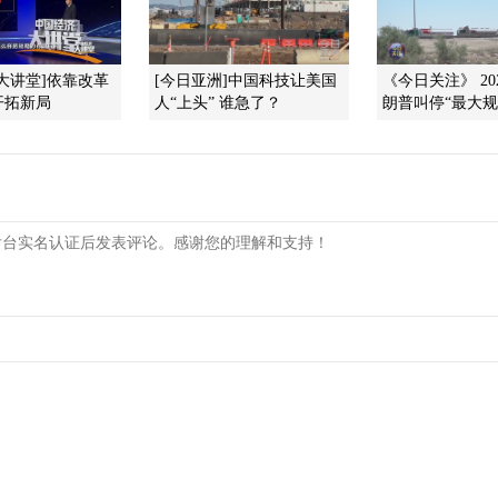
大讲堂]依靠改革
[今日亚洲]中国科技让美国
《今日关注》 202
开拓新局
人“上头” 谁急了？
朗普叫停“最大规模