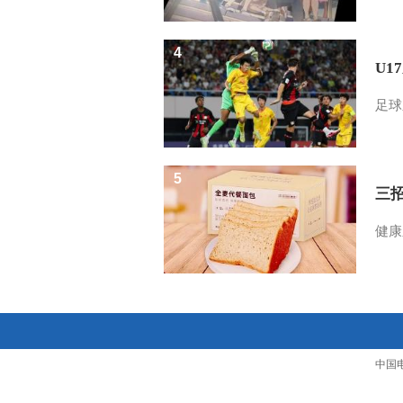
4
U1
足球
5
三
健康
中国