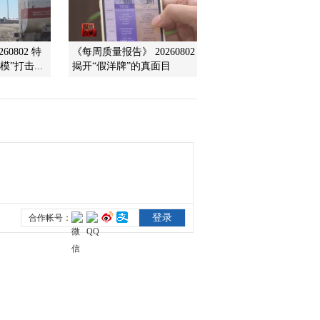
2012-01-09 16:58:00
60802 特
《每周质量报告》 20260802
2011年全球股基大幅净赎
”打击...
揭开“假洋牌”的真面目
回
2012-01-09 16:56:24
五家基金公司RQFⅡ产品
获批
2012-01-09 16:56:09
证监会下发《分级基金产
品审核指引》
2012-01-09 16:55:22
胡立峰：公募基金未来仍
是投资者主要选择