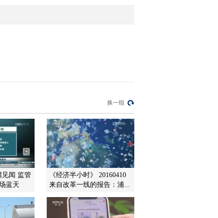
2012-01-10 10:25:31
新闻回顾：重啤一纸公告
换来10个跌停
2012-01-10 10:25:24
名词解释：安慰剂
换一组
2012-01-10 10:25:10
重庆啤酒：揭盲终稿“维
持原判”
嘴见闻 监管
《经济半小时》 20160410
市场蓝天
来自改革一线的报告：浦...
2012-01-10 10:25:03
胡立峰：2012基金选择持
有蓝筹股多的基金