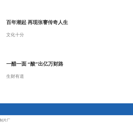
2012-01-09 16:48:35
13.6% 去年M2余额同比
百年潮起 再现张謇传奇人生
增速回落
文化十分
2012-01-09 16:36:49
林阳：市场上涨的因素正
在逐步具备
一醋一面 “酸”出亿万财路
2012-01-09 16:36:40
生财有道
杨风：市场大跌之后恢复
信心需要一个过程
2012-01-09 16:33:27
林阳：大盘蓝筹股仍是获
制片厂
利主力