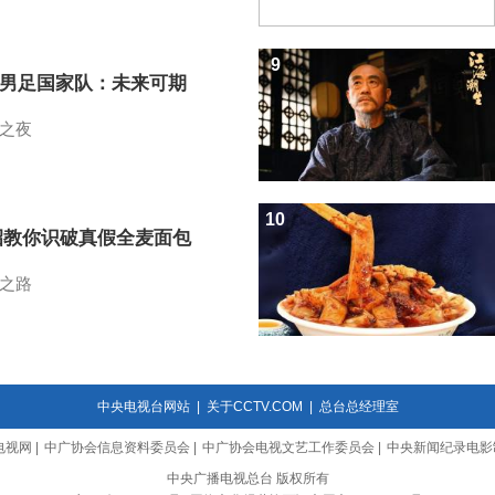
9
7男足国家队：未来可期
之夜
10
招教你识破真假全麦面包
之路
中央电视台网站
|
关于CCTV.COM
|
总台总经理室
电视网
|
中广协会信息资料委员会
|
中广协会电视文艺工作委员会
|
中央新闻纪录电影
中央广播电视总台 版权所有