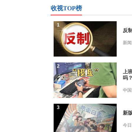
收视TOP榜
1
反
新闻
2
上
吗
中国
3
新
今日