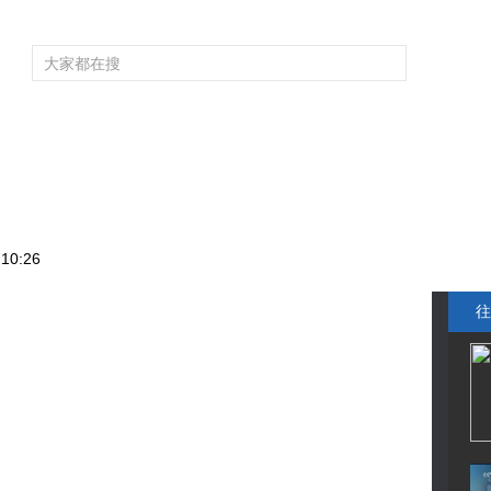
频道大全
栏目大全
片库
4K专区
听
育
电影
国防军事
电视剧
纪录
科教
戏曲
社会与法
少
10:26
往