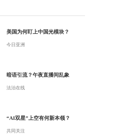
2012-01-09 16:54:36
付鹏：美元并非是真正意
义全面走强
美国为何盯上中国光模块？
今日亚洲
2012-01-09 16:53:42
13%-15% 我国车市销量
增速将回升
暗语引流？午夜直播间乱象
2012-01-09 16:53:23
法治在线
128.2 企业景气指数在景
气区间内回落
2012-01-09 16:49:22
“AI双星”上空有何新本领？
13.6% 去年M2余额同比
增速回落
共同关注