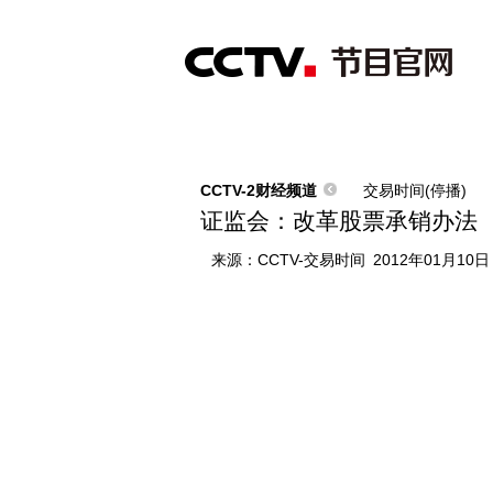
首页
直播
节目单
综合
新闻
财经
综艺
中文国际
体
CCTV-2财经频道
交易时间(停播)
证监会：改革股票承销办法
来源：
CCTV-交易时间
2012年01月10日 