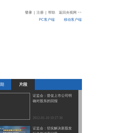
格结构不合理状况
登录
|
注册
|
帮助
返回央视网
>>
PC客户端
移动客户端
2012-01-10 10:28:30
郭树清：改革股票承销办
音
热榜
法
微视频
儿
音乐
体育赛事
农业农村
2012-01-10 10:28:08
证监会：加大对内幕交易
等行为打击力度
期
片段
2012-01-10 10:27:45
证监会：督促上市公司明
确对股东的回报
2012-01-10 10:27:36
证监会：切实解决新股发