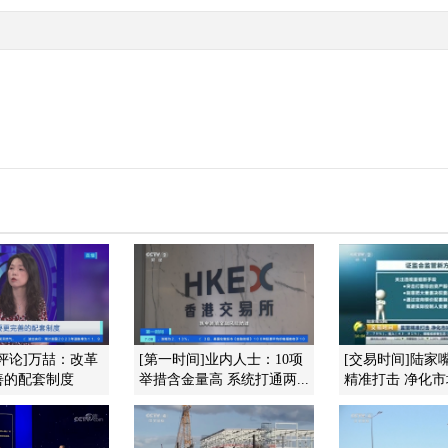
评论]万喆：改革
[第一时间]业内人士：10项
[交易时间]陆家
善的配套制度
举措含金量高 系统打通两...
精准打击 净化