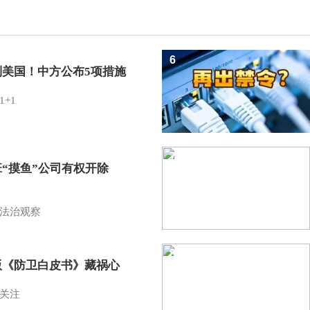
6
制美国！中方公布5项措施
1+1
7
班“摸鱼”公司有权开除
？
法治观察
8
版《防卫白皮书》藏祸心
关注