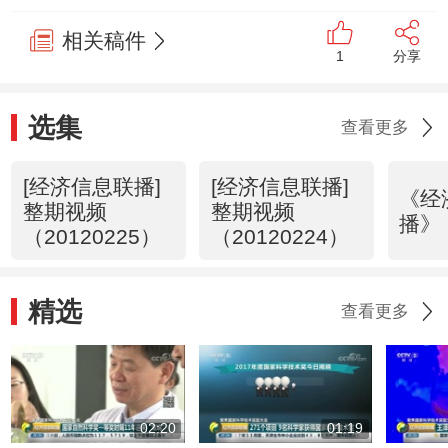
相关稿件
1
分享
选集
查看更多
[经济信息联播]
[经济信息联播]
《经
整期视频
整期视频
播》 
（20120225）
（20120224）
精选
查看更多
02:20
01:19