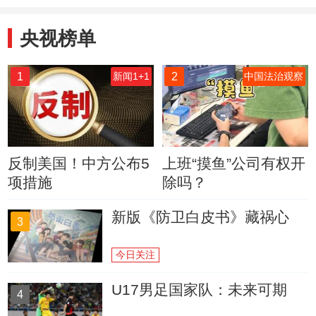
也一样
央视榜单
1
2
新闻1+1
中国法治观察
反制美国！中方公布5
上班“摸鱼”公司有权开
项措施
除吗？
新版《防卫白皮书》藏祸心
3
今日关注
U17男足国家队：未来可期
4