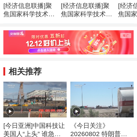
[经济信息联播]聚
[经济信息联播]聚
[经济
焦国家科学技术奖
焦国家科学技术奖
焦国
励大会 国家自然
励大会 271个项目
励大会
科学奖一等奖时隔
9名科学家获得国
云德
11年迎来“双响”
家科学技术奖
家最
相关推荐
[今日亚洲]中国科技让
《今日关注》
美国人“上头” 谁急
20260802 特朗普叫