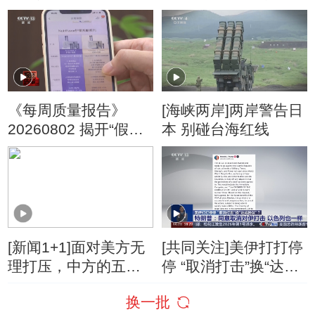
了？
停“最大规模”打击 伊
朗称摧毁美军F-35战
机
《每周质量报告》
[海峡两岸]两岸警告日
20260802 揭开“假洋
本 别碰台海红线
牌”的真面目
[新闻1+1]面对美方无
[共同关注]美伊打打停
理打压，中方的五项
停 “取消打击”换“达成
反制！
协议”？特朗普：同意
换一批
取消对伊打击 以色列