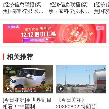
[经济信息联播]聚
[经济信息联播]聚
[经济
焦国家科学技术奖
焦国家科学技术奖
焦国
励大会 国家自然
励大会 271个项目
励大会
科学奖一等奖时隔
9名科学家获得国
云德
11年迎来“双响”
家科学技术奖
家最
相关推荐
[今日亚洲]令世界刮目
《今日关注》
相看！“中国制
20260802 特朗普叫