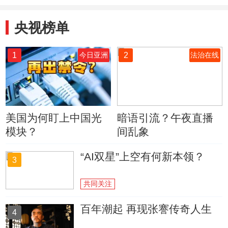
央视榜单
1
2
今日亚洲
法治在线
美国为何盯上中国光
暗语引流？午夜直播
模块？
间乱象
“AI双星”上空有何新本领？
3
共同关注
百年潮起 再现张謇传奇人生
4