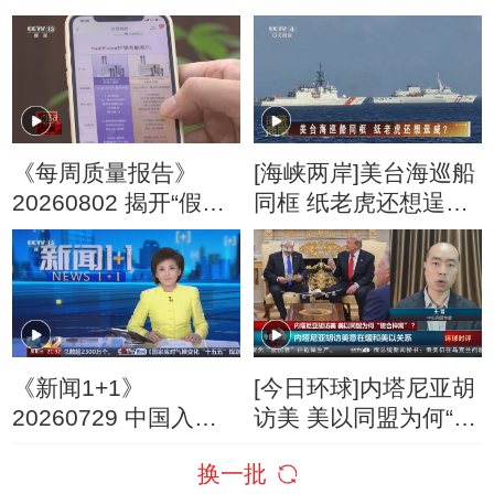
造”变“酷”了
停“最大规模”打击 伊
朗称摧毁美军F-35战
机
《每周质量报告》
[海峡两岸]美台海巡船
20260802 揭开“假洋
同框 纸老虎还想逞
牌”的真面目
威？
《新闻1+1》
[今日环球]内塔尼亚胡
20260729 中国入境
访美 美以同盟为何“貌
游，为何爆发式增
合神离”？
换一批
长？