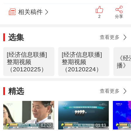
相关稿件
2
分享
选集
查看更多
[经济信息联播]
[经济信息联播]
《经
整期视频
整期视频
播》 
（20120225）
（20120224）
精选
查看更多
02:20
01:19