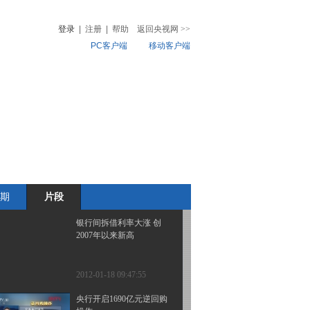
齐跌
登录
|
注册
|
帮助
返回央视网
>>
PC客户端
移动客户端
2012-01-18 09:51:15
股指期货小幅高开
音
热榜
微视频
儿
音乐
体育赛事
农业农村
2012-01-18 09:51:09
张雷：盘面信号提振市场
信心
期
片段
2012-01-18 09:51:01
银行间拆借利率大涨 创
2007年以来新高
2012-01-18 09:47:55
央行开启1690亿元逆回购