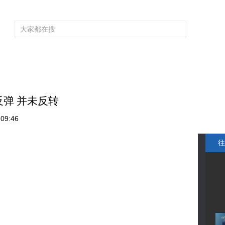
频道大全
栏目大全
片库
4K专区
听
育
电影
国防军事
电视剧
纪录
科教
戏曲
社会与法
少
弹 并未反转
09:46
往