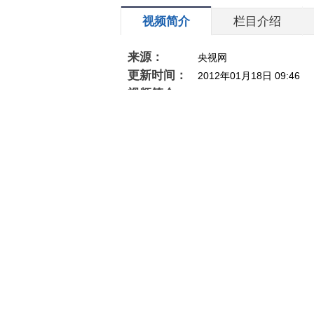
视频简介
栏目介绍
来源：
央视网
更新时间：
2012年01月18日 09:46
视频简介：
相关推荐
[一槌定音]元代 铜权
[消费主张
小幅反弹
变