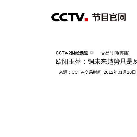
首页
直播
节目单
综合
新闻
财经
综艺
中文国际
体
CCTV-2财经频道
交易时间(停播)
欧阳玉萍：铜未来趋势只是反
来源：
CCTV-交易时间
2012年01月18日 